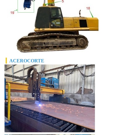
▎
ACERO
CORTE