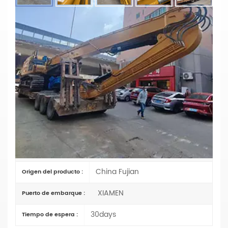
Brazo De Hinca De Pilotes Para
Excavadora CAT 352 | Pluma De Hinca
De Pilotes Personalizada De Alta
Resistencia
Materiales: Q355B
Parámetros principales
CAT 320
Artículo No :
TT
Pago :
China Fujian
Origen del producto :
XIAMEN
Puerto de embarque :
30days
Tiempo de espera :