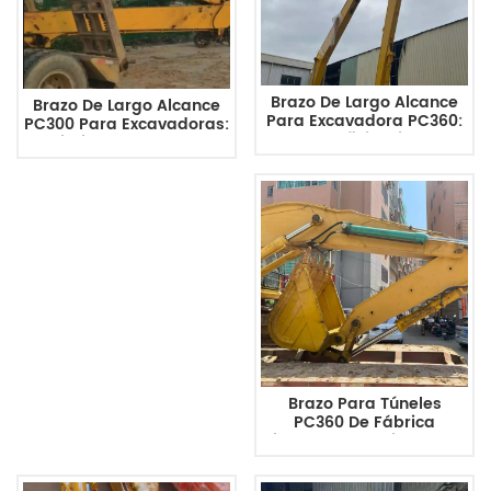
Brazo De Largo Alcance
Brazo De Largo Alcance
Para Excavadora PC360:
PC300 Para Excavadoras:
Alta Eficiencia Y
Maximice El Alcance Y La
Durabilidad Para
Eficiencia En La
Proyectos De Dragado Y
Construcción.
Construcción.
Brazo Para Túneles
PC360 De Fábrica
Directa: Accesorio De Alta
Calidad Para
Excavadoras En