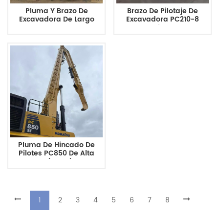
Pluma Y Brazo De
Brazo De Pilotaje De
Excavadora De Largo
Excavadora PC210-8
Alcance PC138 Para
Personalizable Para
Dragado Y Excavación
Cimentación. Directo De
Profunda
Fábrica.
Pluma De Hincado De
Pilotes PC850 De Alta
Resistencia,
Personalizada, Para
Construcción E
Infraestructura
1
2
3
4
5
6
7
8