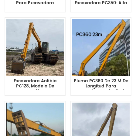
Para Excavadora
Excavadora PC350: Alta
Komatsu PC360 De 1,5 M³
Eficiencia Y Durabilidad
Para Carga De
Para Proyectos De
Materiales
Dragado Y Construcción.
Excavadora Anfibia
Pluma PC360 De 23 M De
PC128, Modelo De
Longitud Para
Exportación, Con
Excavadoras: Diseñada
Configuración De Pluma
Para Tareas De
De Largo Alcance.
Excavación De Alto
Rendimiento.