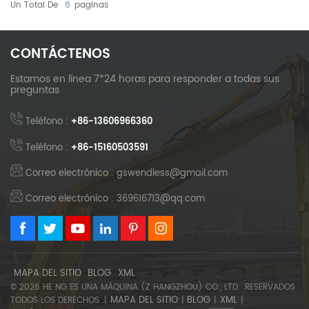
Un Total De
8
Paginas
CONTÁCTENOS
Estamos en línea 7*24 horas para responder a todas sus
preguntas
Teléfono :
+86-13606966360
Teléfono :
+86-15160503591
Correo electrónico : gswendless@gmail.com
Correo electrónico : 369616713@qq.com
MAPA DEL SITIO
BLOG
XML
© 2026 HE NG ES UNA MÁQUINA (Z HANGZHOU) CO., LTD. .RESERVADOS
MAPA DEL SITIO
BLOG
XML
TODOS LOS DERECHOS .|
|
|
|