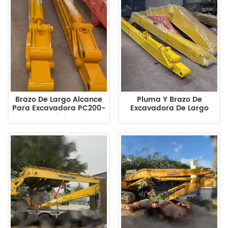
Proyectos De Túneles.
Brazo De Largo Alcance
Pluma Y Brazo De
Para Excavadora PC200-
Excavadora De Largo
8: Alta Eficiencia Y
Alcance PC200-7 Para
Durabilidad Para
Dragado Y Excavación
Proyectos De Dragado Y
Profunda
Construcción.