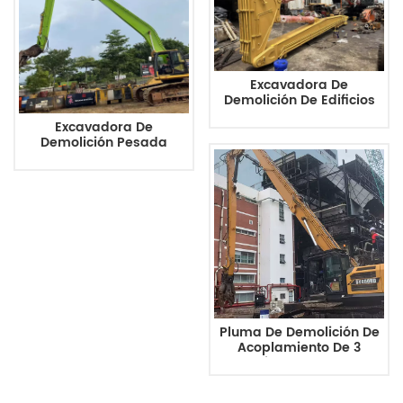
Excavadora De
Demolición De Edificios
De Gran Altura ZX490LCH
Excavadora De
De 3 Etapas Y 23,5 M Con
Demolición Pesada
Brazo Largo
Komatsu PC490-10 22m
De 2 Etapas
Pluma De Demolición De
Acoplamiento De 3
Secciones SY650HD,
Brazo De 24 Metros De
Largo