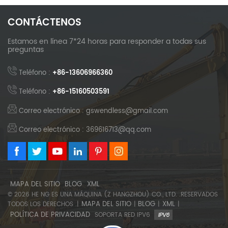
CONTÁCTENOS
Estamos en línea 7*24 horas para responder a todas sus
preguntas
Teléfono :
+86-13606966360
Teléfono :
+86-15160503591
Correo electrónico : gswendless@gmail.com
Correo electrónico : 369616713@qq.com
MAPA DEL SITIO
BLOG
XML
© 2026 HE NG ES UNA MÁQUINA (Z HANGZHOU) CO., LTD. .RESERVADOS
MAPA DEL SITIO
BLOG
XML
TODOS LOS DERECHOS .|
|
|
|
POLÍTICA DE PRIVACIDAD
SOPORTA RED IPV6