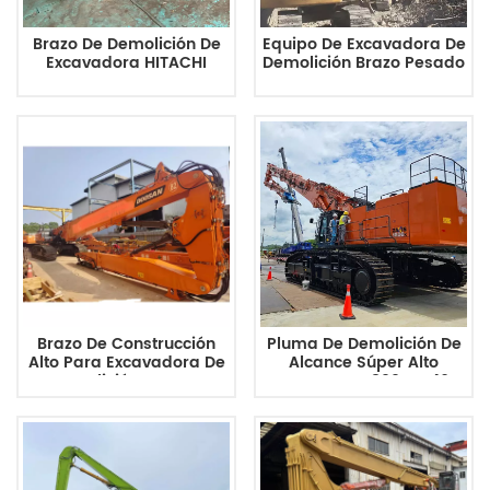
Brazo De Demolición De
Equipo De Excavadora De
Excavadora HITACHI
Demolición Brazo Pesado
ZX470 30M Brazo De
De Excavadora De Alto
Alcance Alto
Alcance
Brazo De Construcción
Pluma De Demolición De
Alto Para Excavadora De
Alcance Súper Alto
Demolición De Tres
HITACHI ZX1800 De 46
Etapas Doosan DH530LC
Metros
30M