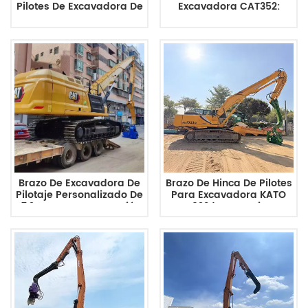
Pilotes De Excavadora De
Excavadora CAT352:
13,5 Metros De Largo Y
Brazo De Largo Alcance
45-50 Toneladas Tiene
De 17 M Con Cucharón
Una Profundidad De
Hidráulico.
Hinca De Pilotes Para
Cat350
Brazo De Excavadora De
Brazo De Hinca De Pilotes
Pilotaje Personalizado De
Para Excavadora KATO
17,2 M Para Construcción
HD1023 | Accesorio De
De Edificios, Brazo De
Pluma De Hinca De
Excavadora CAT352
Pilotes Personalizado