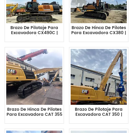
Brazo De Pilotaje Para
Brazo De Hinca De Pilotes
Excavadora CX490C |
Para Excavadora CX380 |
Pluma De Hincado De
Pluma De Hinca De
Pilotes Personalizada Y
Pilotes Personalizada Y
De Alta Resistencia
De Alta Resistencia
Brazo De Hinca De Pilotes
Brazo De Pilotaje Para
Para Excavadora CAT 355
Excavadora CAT 350 |
| Pluma De Hinca De
Pluma De Hincado De
Pilotes Personalizada De
Pilotes Personalizada De
Alta Resistencia
Alta Resistencia