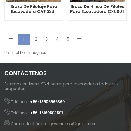
Brazo De Pilotaje Para
Brazo De Hinca De Pilotes
Excavadora CAT 336 |
Para Excavadora CX800 |
Pluma De Hincado De
Brazo De Martillo
Pilotes Personalizada De
Vibratorio De Alta
Alta Resistencia
Resistencia,
Personalizado Para
Grandes Proyectos De
1
2
3
4
5
Cimentación
Un Total De
5
Paginas
CONTÁCTENOS
Estamos en línea 7*24 horas para responder a todas sus
preguntas
Teléfono :
+86-13606966360
Teléfono :
+86-15160503591
Correo electrónico : gswendless@gmail.com