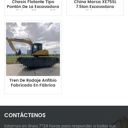
Chasis Flotante Tipo
China Marca XE75SL
Pontón De La Excavadora
7.5ton Excavadora
Anfibia XE75GA De 7,5
Anfibia Pontón
Toneladas.
Tren De Rodaje Anfibio
Fabricado En Fábrica
Con Pontón Lateral Para
Excavadora
CONTÁCTENOS
Estamos en línea 7*24 horas para responder a todas sus