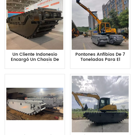
Un Cliente Indonesio
Pontones Anfibios De 7
Encargó Un Chasis De
Toneladas Para El
Excavadora Anfibia
Dragado Del Río Jingong
Totalmente Flotante
JG75
HX220