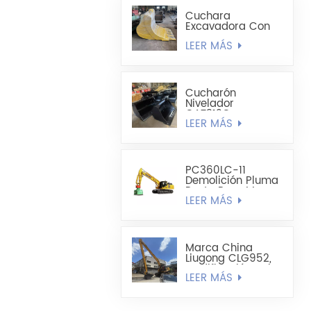
M
Cuchara
Excavadora Con
Forma De
LEER MÁS
Cucharón
Alargado -
Cucharón Para
Minería
Cucharón
Nivelador
CAT312C
LEER MÁS
CAT320DL De 1200
Mm A 1300 Mm De
Ancho
PC360LC-11
Demolición Pluma
Recta Para Mayor
LEER MÁS
Alcance
Marca China
Liugong CLG952,
Modificación Del
LEER MÁS
Brazo De 52
Toneladas Y 22
Metros De Largo.