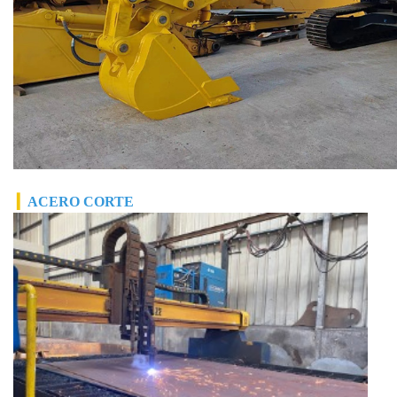
▎
ACERO
CORTE