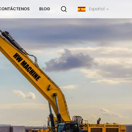
CONTÁCTENOS
BLOG
Español
English
français
русский
español
português
中文