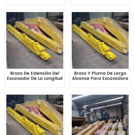
De LARGO ALCANCE
Perfecta HENGWEI Pluma
Excavadora De 8
De Largo Alcance De
Toneladas Brazo Largo
Excavadora Pluma De
Excavadoras Estándar
Brazo De Largo Alcance
Con Brazo Largo
Brazo De Extensión Del
Brazo Y Pluma De Largo
Excavador De La Longitud
Alcance Para Excavadora
El 15m El 16m Del
De Servicio Pesado
Transporte Del Auge Del
Alcance Largo Caliente Al
Por Mayor Del Excavador
De La Extensión