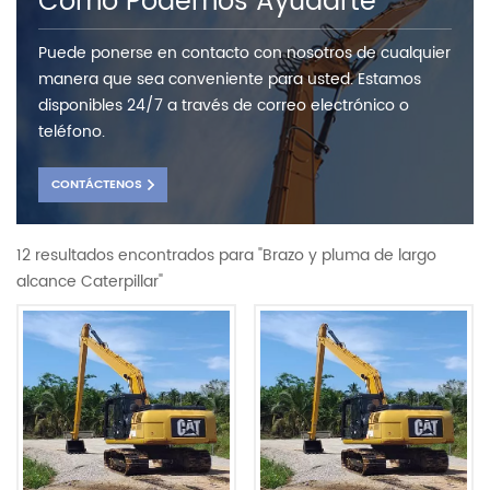
Como Podemos Ayudarte
Puede ponerse en contacto con nosotros de cualquier
manera que sea conveniente para usted. Estamos
disponibles 24/7 a través de correo electrónico o
teléfono.
CONTÁCTENOS
12 resultados encontrados para "Brazo y pluma de largo
alcance Caterpillar"