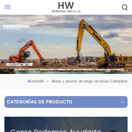
HOGAR
Brazo y pluma de largo alcance Caterpillar
CATEGORÍAS DE PRODUCTO