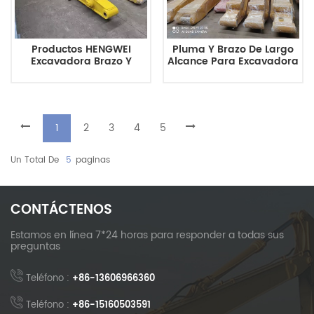
Productos HENGWEI
Pluma Y Brazo De Largo
Excavadora Brazo Y
Alcance Para Excavadora
Pluma De Largo Alcance
De 20-24 Toneladas Y
Brazo De Excavadora
18m Para Dragado De
Puertos Fluviales Y
Construcción De
Ferrocarriles Con
1
2
3
4
5
Extensión Larga
Un Total De
5
Paginas
CONTÁCTENOS
Estamos en línea 7*24 horas para responder a todas sus
preguntas
Teléfono :
+86-13606966360
Teléfono :
+86-15160503591