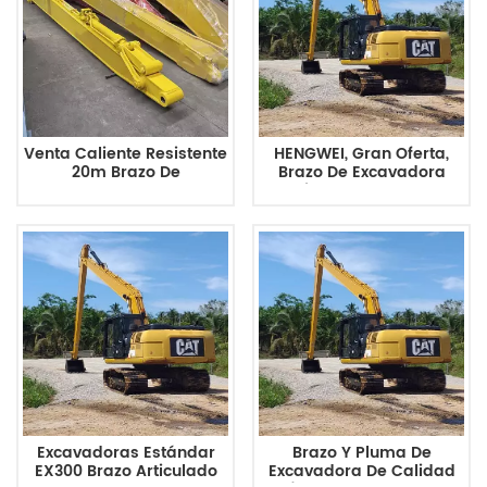
Alcance Para Zx360h
Venta Caliente Resistente
HENGWEI, Gran Oferta,
20m Brazo De
Brazo De Excavadora
Excavadora De Largo
Resistente De 18-22m,
Alcance Pluma De Alta
Pluma De Largo Alcance,
Calidad Dx225
Pluma De Largo Alcance
Certificado CE Para
Para Excavadora CE De
Cat336
Alta Calidad
Excavadoras Estándar
Brazo Y Pluma De
EX300 Brazo Articulado
Excavadora De Calidad