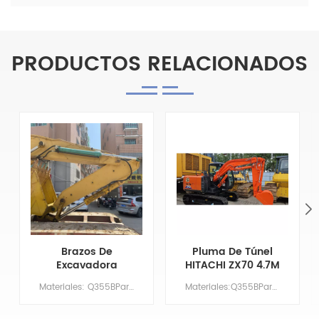
PRODUCTOS RELACIONADOS
Brazos De
Pluma De Túnel
Excavadora
HITACHI ZX70 4.7M
Komatsu PC360
Para Excavación
Materiales: Q355BParámetros principalesModeloPC360Longitud de la pluma5,7 millonesLargo del brazo2,9 millonesVolumen de la cuchara/ M³1.5ContrapesoNO HAY NECESIDAD
Materiales:Q355BParámetros principalesModeloZX70Longitud de la pluma2,9 millonesLargo del brazo1,75 millonesVolumen del cucharón/m³1.5ContrapesoNO HAY NECESIDAD
Para Excavación
De Sótanos
De Túneles