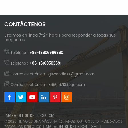
CONTÁCTENOS
Estamos en línea 7*24 horas para responder a todas sus
preguntas
Teléfono :
+86-13606966360
Teléfono :
+86-15160503591
Correo electrónico : gswendless@gmail.com
Correo electrónico : 369616713@qq.com
MAPA DEL SITIO
BLOG
XML
© 2026 HE NG ES UNA MÁQUINA (Z HANGZHOU) CO., LTD. .RESERVADOS
MAPA DEL SITIO
BLOG
XML
TODOS LOS DERECHOS .|
|
|
|