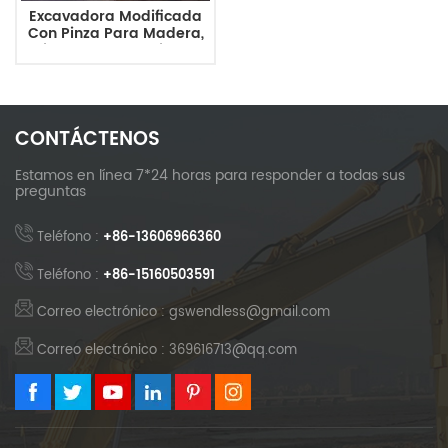
Excavadora Modificada
Con Pinza Para Madera,
Pinza Para Materiales,
Pinza Para Chatarra.
CONTÁCTENOS
Estamos en línea 7*24 horas para responder a todas sus
preguntas
Teléfono :
+86-13606966360
Teléfono :
+86-15160503591
Correo electrónico : gswendless@gmail.com
Correo electrónico : 369616713@qq.com