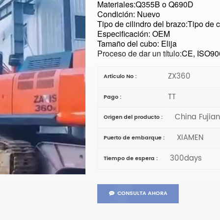
Materiales:
Q355B o Q690D
Condición: Nuevo
Tipo de cilindro del brazo:
Tipo de c
Especificación: OEM
Tamaño del cubo: Elija
Proceso de dar un título:
CE, ISO90
ZX360
Artículo No :
TT
Pago :
China Fujia
Origen del producto :
XIAMEN
Puerto de embarque :
300days
Tiempo de espera :
CONSULTA AHORA