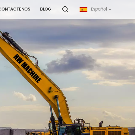
CONTÁCTENOS
BLOG
Español
English
français
русский
español
português
中文