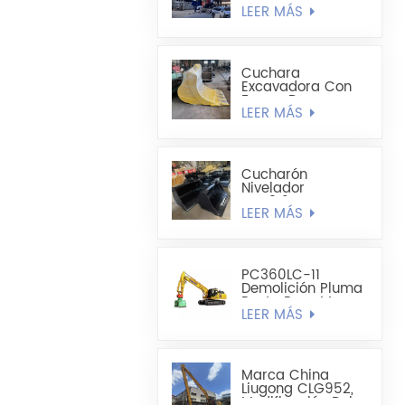
Pilotes De Chapa
LEER MÁS
De Acero En
Forma De U
Mejorado De 19,8
M
Cuchara
Excavadora Con
Forma De
LEER MÁS
Cucharón
Alargado -
Cucharón Para
Minería
Cucharón
Nivelador
CAT312C
LEER MÁS
CAT320DL De 1200
Mm A 1300 Mm De
Ancho
PC360LC-11
Demolición Pluma
Recta Para Mayor
LEER MÁS
Alcance
Marca China
Liugong CLG952,
Modificación Del