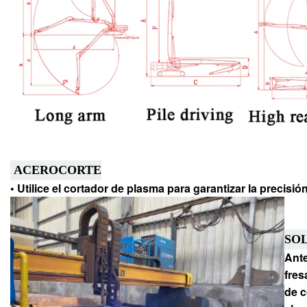
ACERO
CORTE
• Utilice el cortador de plasma para garantizar la precisió
SO
Ante
fres
de c