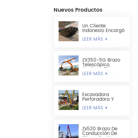
Nuevos Productos
Un Cliente
Indonesio Encargó
Un Chasis De
LEER MÁS
Excavadora
Anfibia
Totalmente
Flotante HX220
ZX350-5G Brazo
Telescópico,
Cuchara Tipo
LEER MÁS
Concha Liviana De
1,8 Cúbicos Hecha
A Medida
Excavadora
Perforadora Y
Retenedora De
LEER MÁS
Pilotes De Chapa
De Acero Extra
Larga Sumitomo
SH490LHD 21M
Zx520 Brazo De
Conducción De