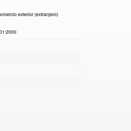
omercio exterior (extranjero)
01:2000
n