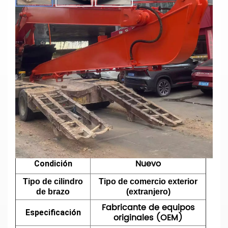
Brazo De Pilotaje Para Excavadora
Doosan DX350LC De 18 M,
Personalizado Y De Alta Resistencia
Parámetros principales
Modelo N°
DX350LC
Tipo
Excavadora de pilotes
Longitud
18 metros
Materiales
Q355B o Q690D
Nuevo
Condición
Tipo de cilindro
Tipo de comercio exterior
de brazo
(extranjero)
Fabricante de equipos
Especificación
originales (OEM)