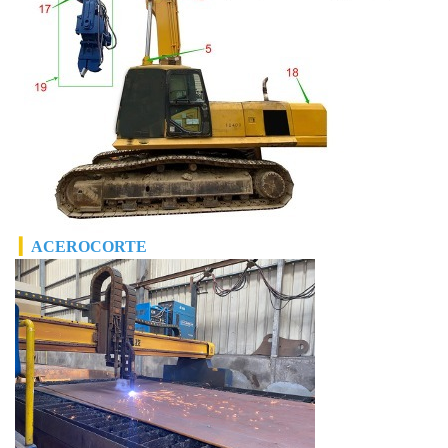
▎
ACERO
CORTE