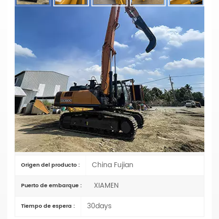
Brazo De Hinca De Pilotes
Personalizado Para Excavadora
CX380C | Accesorio De Pluma De
Martillo Vibratorio De Alta Resistencia
Materiales: Q355B
Parámetros principales
CX380C
Artículo No :
TT
Pago :
China Fujian
Origen del producto :
XIAMEN
Puerto de embarque :
30days
Tiempo de espera :