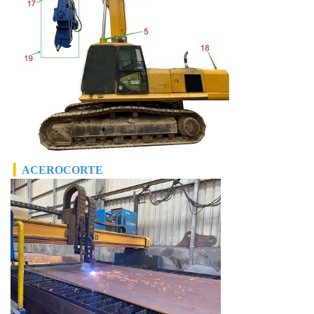
▎
ACERO
CORTE