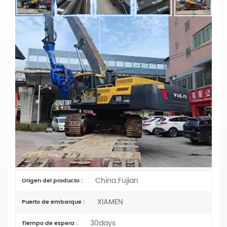
Pluma De Hinca De Pilotes EC480
Personalizada Para Excavadora Volvo |
Brazo De Martillo Vibratorio Reforzado
Para Cimentaciones Pesadas
Materiales: Q355B
Parámetros principales
Volvo EC480
Artículo No :
TT
Pago :
China Fujian
Origen del producto :
XIAMEN
Puerto de embarque :
30days
Tiempo de espera :