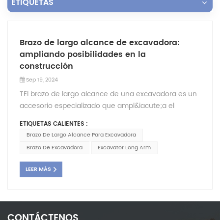
ETIQUETAS
Brazo de largo alcance de excavadora:
ampliando posibilidades en la
construcción
Sep 19, 2024
TEl brazo de largo alcance de una excavadora es un
accesorio especializado que ampl&iacute;a el
alcance y las capacidades de excavaci&oacute;n de
ETIQUETAS CALIENTES :
la m&aacute;quina. Con su alcance extendido, este
Brazo De Largo Alcance Para Excavadora
accesorio ha revolucionado las operaciones de
Brazo De Excavadora
Excavator Long Arm
construcci&oacute;n, permitiendo trabajar en
entornos desafiantes y aumentando la eficiencia. En
LEER MÁS
este art&iacute;culo, exploraremos los numerosos
beneficios y aplicaciones del brazo de largo alcance
en proyectos de construcci&oacute;n. Alcance y
productividad mejorados:La principal ventaja del
CONTÁCTENOS