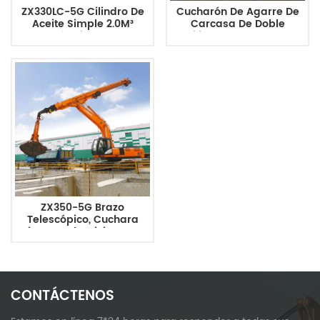
ZX330LC-5G Cilindro De
Cucharón De Agarre De
Aceite Simple 2.0M³
Carcasa De Doble
Cucharón Tipo Carcasa
Cilindro, Grande, 4,0
Cuchara Personalizada
Cúbicos, Tipo Ligero
ZX350-5G Brazo
Telescópico, Cuchara
Tipo Concha Liviana De
1,8 Cúbicos Hecha A
Medida
CONTÁCTENOS