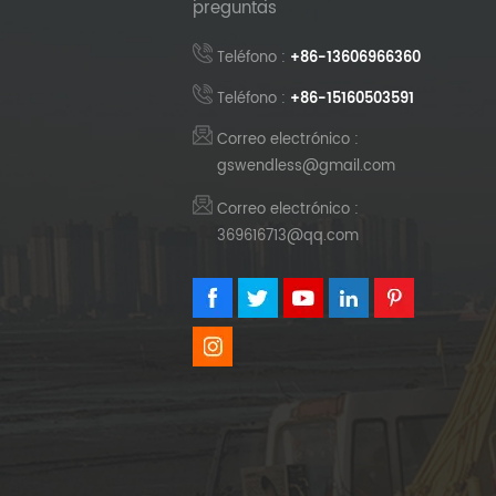
preguntas
Teléfono :
+86-13606966360
Teléfono :
+86-15160503591
Correo electrónico :
gswendless@gmail.com
Correo electrónico :
369616713@qq.com