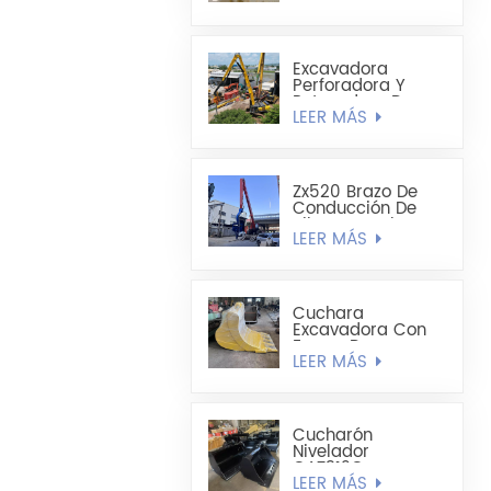
1,8 Cúbicos Hecha
A Medida
Excavadora
Perforadora Y
Retenedora De
LEER MÁS
Pilotes De Chapa
De Acero Extra
Larga Sumitomo
SH490LHD 21M
Zx520 Brazo De
Conducción De
Pilotes De Chapa
LEER MÁS
De Acero En
Forma De U
Mejorado De 19,8
M
Cuchara
Excavadora Con
Forma De
LEER MÁS
Cucharón
Alargado -
Cucharón Para
Minería
Cucharón
Nivelador
CAT312C
LEER MÁS
CAT320DL De 1200