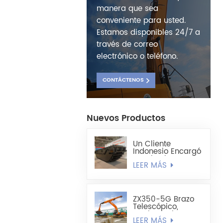
manera que sea
conveniente para usted.
Estamos disponibles 24/7 a
través de correo
electrónico o teléfono.
CONTÁCTENOS
Nuevos Productos
Un Cliente
Indonesio Encargó
Un Chasis De
LEER MÁS
Excavadora
Anfibia
Totalmente
Flotante HX220
ZX350-5G Brazo
Telescópico,
Cuchara Tipo
LEER MÁS
Concha Liviana De