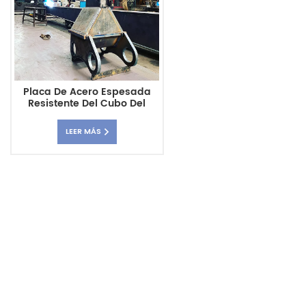
Placa De Acero Espesada
Resistente Del Cubo Del
Destripador Del Excavador
Estupendo EC460
LEER MÁS