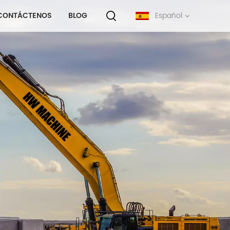
CONTÁCTENOS
BLOG
Español
English
français
русский
español
português
中文