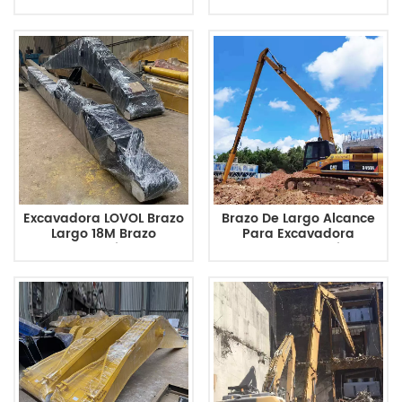
Brazo Y Pluma De Largo
PC200 De 55 Pies
Alcance
Excavadora LOVOL Brazo
Brazo De Largo Alcance
Largo 18M Brazo
Para Excavadora
Extendido
CAT345DL De 65 Pies De
Longitud Y 19,8 M