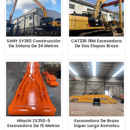
SANY SY365 Construcción
CAT336 18M Excavadora
De Sótano De 24 Metros
De Dos Etapas Brazo
Pluma Y Brazo De
Telescópico Excavación
Alcance Súper Largo
De Pozos De Subrasante
Hitachi ZX350-5
Excavadora De Brazo
Excavadora De 15 Metros
Súper Largo Komatsu