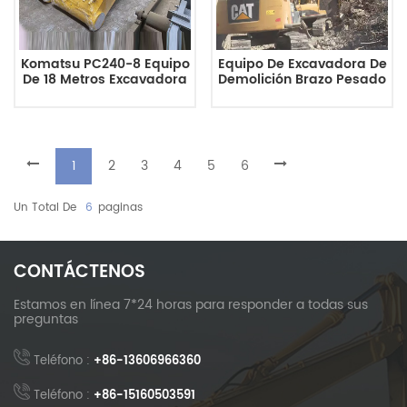
Komatsu PC240-8 Equipo
Equipo De Excavadora De
De 18 Metros Excavadora
Demolición Brazo Pesado
Pesada Brazo Largo
De Excavadora De Alto
Alcance
1
2
3
4
5
6
Un Total De
6
Paginas
CONTÁCTENOS
Estamos en línea 7*24 horas para responder a todas sus
preguntas
Teléfono :
+86-13606966360
Teléfono :
+86-15160503591