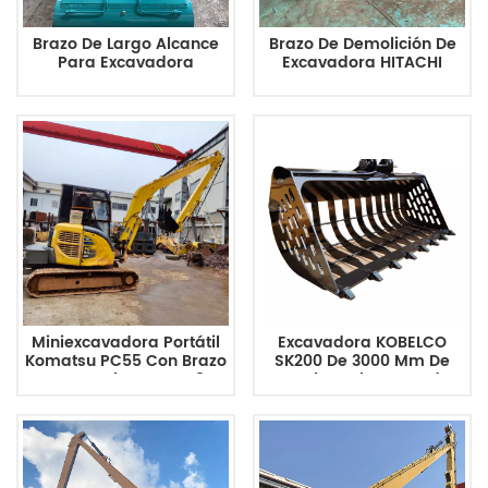
Brazo De Largo Alcance
Brazo De Demolición De
Para Excavadora
Excavadora HITACHI
KOBELCO SK210-8 16M
ZX470 30M Brazo De
Agregar Tubo De Aceite
Alcance Alto
Roto
Miniexcavadora Portátil
Excavadora KOBELCO
Komatsu PC55 Con Brazo
SK200 De 3000 Mm De
De Largo Alcance De 8 M
Ancho Cubo De Red
Ligero