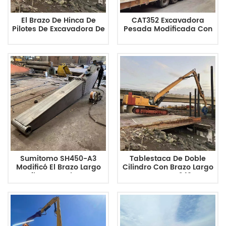
El Brazo De Hinca De
CAT352 Excavadora
Pilotes De Excavadora De
Pesada Modificada Con
13,5 Metros De Largo Y
Brazo Largo De
45-50 Toneladas Tiene
Tablestacas
Una Profundidad De
Hinca De Pilotes Para
Cat350
Sumitomo SH450-A3
Tablestaca De Doble
Modificó El Brazo Largo
Cilindro Con Brazo Largo
De Pilotes De Chapa De
Para CAT349
Acero Especial De 15,5 M