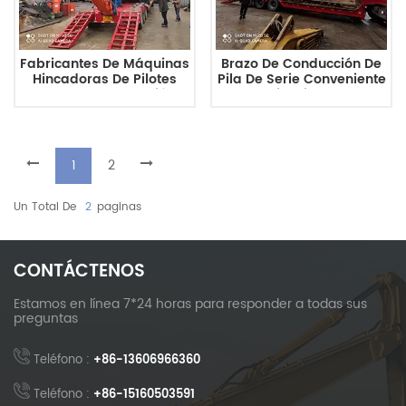
Fabricantes De Máquinas
Brazo De Conducción De
Hincadoras De Pilotes
Pila De Serie Conveniente
Para La Construcción
De Apariencia Hermosa
Venta De Máquinas
Al Por Mayor De Bajo
Hincadoras De Pilotes
Precio
Solares
1
2
Un Total De
2
Paginas
CONTÁCTENOS
Estamos en línea 7*24 horas para responder a todas sus
preguntas
Teléfono :
+86-13606966360
Teléfono :
+86-15160503591