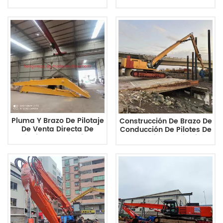
De Chapa De Acero Extra
Maquinaria De Pluma,
Larga Sumitomo
Pilotes De Hojas Para
SH490LHD 21M
SY200 XE200 Cat320
Pluma Y Brazo De Pilotaje
Construcción De Brazo De
De Venta Directa De
Conducción De Pilotes De
Fábrica De Máquinas
Alta Calidad, Máquina
HENGWEI Con El Mejor
Perforadora De Pilotes
Precio Y Alta Calidad