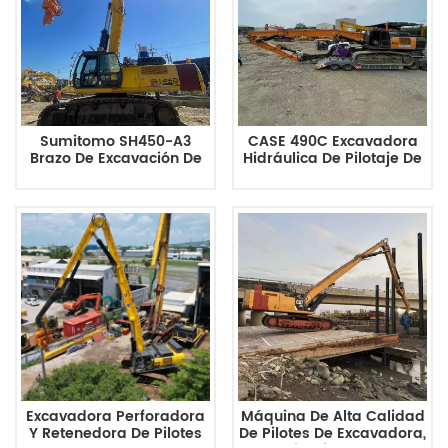
Sumitomo SH450-A3
CASE 490C Excavadora
Brazo De Excavación De
Hidráulica De Pilotaje De
Tablestacas Extralargo
Tablas De Acero En
De 15,5 M
Forma De U De Doble
Cilindro Reforzado
Excavadora Perforadora
Máquina De Alta Calidad
Y Retenedora De Pilotes
De Pilotes De Excavadora,