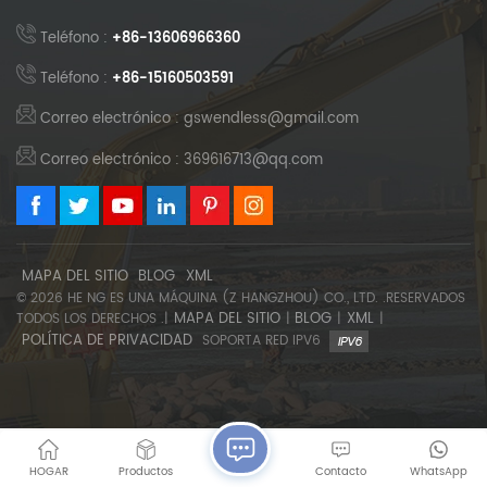
Teléfono :
+86-13606966360
Teléfono :
+86-15160503591
Correo electrónico : gswendless@gmail.com
Correo electrónico : 369616713@qq.com
MAPA DEL SITIO
BLOG
XML
© 2026 HE NG ES UNA MÁQUINA (Z HANGZHOU) CO., LTD. .RESERVADOS
MAPA DEL SITIO
BLOG
XML
TODOS LOS DERECHOS .|
|
|
|
POLÍTICA DE PRIVACIDAD
SOPORTA RED IPV6
HOGAR
Productos
Contacto
WhatsApp