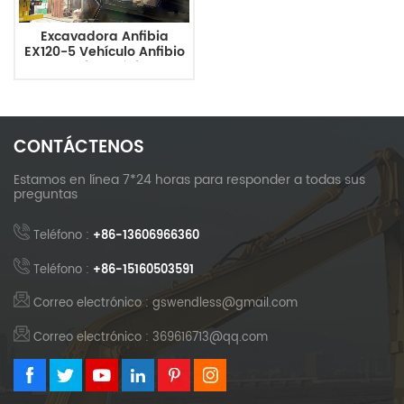
Excavadora Anfibia
EX120-5 Vehículo Anfibio
Multipropósito
CONTÁCTENOS
Estamos en línea 7*24 horas para responder a todas sus
preguntas
Teléfono :
+86-13606966360
Teléfono :
+86-15160503591
Correo electrónico : gswendless@gmail.com
Correo electrónico : 369616713@qq.com