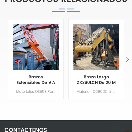
Brazos
Brazo Largo
Extensibles De 9 A
ZX360LCH De 20 M
14 Metros Para
Con Cuchara
Materiales:Q355B Par&aacute;metros principales Modelo CAT325-7 Longitud de la pluma XX Largo del brazo 9 Volumen del cuchar&oacute;n/m&sup3; 0,7 Contrapeso NO HAY NECESIDAD
Material: Q690DCilindro: Tamaño originalBoom: 11,37 MBrazo: 8,63 mCubo: 1,5 m³Imprimación/Recubrimiento: Imprimación rica en zinc aplicada mediante pulverización.
Brazo De
Niveladora Y
Excavadora Cat
Dientes De
325-7 Con
Cuchara
Capacidad De
Desmontables
Excavación
Mejorada
CONTÁCTENOS