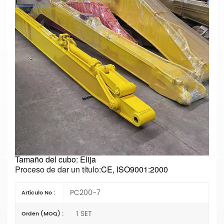
Pluma Y Brazo De Excavadora De Largo
Alcance PC200-7 Para Dragado Y
Excavación Profunda
Parámetros principales
Número de modelo: PC200-7
Tipo:
Excavadora de largo alcance
Longitud: Elige
Materiales:
Q355B o Q690D
Condición: Nuevo
Tipo de cilindro de brazo:
Tipo de comercio exterior
(extranjero)
Especificación: OEM
Tamaño del cubo: Elija
Proceso de dar un título:
CE, ISO9001:2000
PC200-7
Artículo No :
1 SET
Orden (MOQ) :