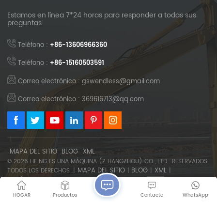
Estamos en línea 7*24 horas para responder a todas sus
preguntas
Teléfono :
+86-13606966360
Teléfono :
+86-15160503591
Correo electrónico : gswendless@gmail.com
Correo electrónico : 369616713@qq.com
MAPA DEL SITIO
BLOG
XML
© 2026 HE NG ES UNA MÁQUINA (Z HANGZHOU) CO., LTD. .RESERVADOS
MAPA DEL SITIO
BLOG
XML
TODOS LOS DERECHOS .|
|
|
|
POLÍTICA DE PRIVACIDAD
SOPORTA RED IPV6
HOGAR
Productos
Contacto
WhatsApp