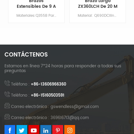
Brazos
Brazo Largo
Extensibles De 9 A
ZX360LCH De 20 M
14 Metros Para
Con Cuchara
Materiales:Q355B Par&aacute;metros principales Modelo CAT325-7 Longitud de la pluma XX Largo del brazo 9 Volumen del cuchar&oacute;n/m&sup3; 0,7 Contrapeso NO HAY NECESIDAD
Material: Q690DCilindro: Tamaño originalBoom: 11,37 MBrazo: 8,63 mCubo: 1,5 m³Imprimación/Recubrimiento: Imprimación rica en zinc aplicada mediante pulverización.
Brazo De
Niveladora Y
Excavadora Cat
Dientes De
325-7 Con
Cuchara
Capacidad De
Desmontables
Excavación
Mejorada
CONTÁCTENOS
Estamos en línea 7*24 horas para responder a todas sus
preguntas
Teléfono :
+86-13606966360
Teléfono :
+86-15160503591
Correo electrónico : gswendless@gmail.com
Correo electrónico : 369616713@qq.com