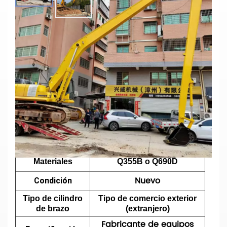
PC360 Con Brazo Largo, Brazo
Excavador De Largo Alcance
Personalizado
Parámetros principales
Modelo N°
PC360
Excavadora de largo
Tipo
alcance
Longitud
Elegir
Materiales
Q355B o Q690D
Nuevo
Condición
Tipo de cilindro
Tipo de comercio exterior
de brazo
(extranjero)
Fabricante de equipos