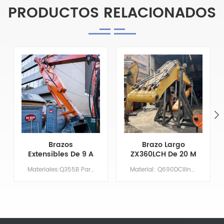
PRODUCTOS RELACIONADOS
Brazos
Brazo Largo
Extensibles De 9 A
ZX360LCH De 20 M
14 Metros Para
Con Cuchara
Materiales:Q355B Par&aacute;metros principales Modelo CAT325-7 Longitud de la pluma XX Largo del brazo 9 Volumen del cuchar&oacute;n/m&sup3; 0,7 Contrapeso NO HAY NECESIDAD
Material: Q690DCilindro: Tamaño originalBoom: 11,37 MBrazo: 8,63 mCubo: 1,5 m³Imprimación/Recubrimiento: Imprimación rica en zinc aplicada mediante pulverización.
Brazo De
Niveladora Y
Excavadora Cat
Dientes De
325-7 Con
Cuchara
Capacidad De
Desmontables
Excavación
Mejorada