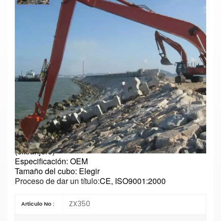
Brazo De Largo Alcance Para ZX350. La
Solución Perfecta Para Dragado De
Ríos Y Trabajos De Cimentación.
Directo De Fábrica.
Parámetros principales
Número de modelo: ZX350
Tipo:
Excavadora de largo alcance
Loading...
Longitud: Elegir
Materiales:
Q355B o Q690D
Estado: Nuevo
Tipo de cilindro del brazo:
Tipo de comercio exterior
(extranjero)
Especificación: OEM
Tamaño del cubo: Elegir
Proceso de dar un título:
CE, ISO9001:2000
ZX350
Artículo No :