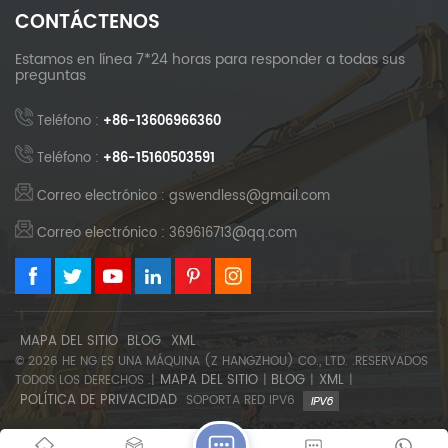
CONTÁCTENOS
Estamos en línea 7*24 horas para responder a todas sus
preguntas
Teléfono :
+86-13606966360
Teléfono :
+86-15160503591
Correo electrónico : gswendless@gmail.com
Correo electrónico : 369616713@qq.com
MAPA DEL SITIO
BLOG
XML
© 2026 HE NG ES UNA MÁQUINA (Z HANGZHOU) CO., LTD. .RESERVADOS
MAPA DEL SITIO
BLOG
XML
TODOS LOS DERECHOS .|
|
|
|
POLÍTICA DE PRIVACIDAD
SOPORTA RED IPV6