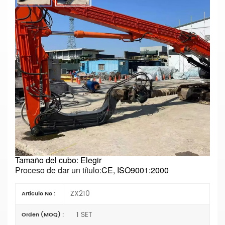
Brazo De Pilotaje Para Excavadora
ZX210 Para Construcción De Cimientos,
Fabricante Chino
Parámetros principales
Número de modelo: ZX210
Tipo: Brazo de excavadora de pilotes
Longitud: Elegir
Materiales:
Q355B o Q690D
Loading...
Estado: Nuevo
Tipo de cilindro del brazo:
Tipo de comercio exterior
(extranjero)
Especificación: OEM
Tamaño del cubo: Elegir
Proceso de dar un título:
CE, ISO9001:2000
ZX210
Artículo No :
1 SET
Orden (MOQ) :