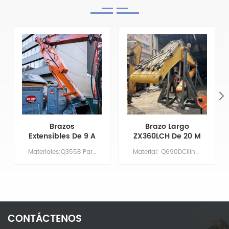
Brazos
Brazo Largo
Extensibles De 9 A
ZX360LCH De 20 M
14 Metros Para
Con Cuchara
Materiales:Q355B Par&aacute;metros principales Modelo CAT325-7 Longitud de la pluma XX Largo del brazo 9 Volumen del cuchar&oacute;n/m&sup3; 0,7 Contrapeso NO HAY NECESIDAD
Material: Q690DCilindro: Tamaño originalBoom: 11,37 MBrazo: 8,63 mCubo: 1,5 m³Imprimación/Recubrimiento: Imprimación rica en zinc aplicada mediante pulverización.
Brazo De
Niveladora Y
Excavadora Cat
Dientes De
325-7 Con
Cuchara
Capacidad De
Desmontables
Excavación
Mejorada
CONTÁCTENOS