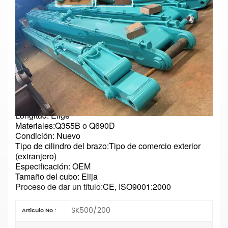
Excavadora De Brazo Largo
SK500/SK200, Personalizada Para
Proyectos De Dragado Y Excavación
Profunda.
Parámetros principales
N.º de modelo: SK200/SK500
Tipo:
Excavadora de largo alcance
Longitud: Elige
Materiales:
Q355B o Q690D
Condición: Nuevo
Tipo de cilindro del brazo:
Tipo de comercio exterior
(extranjero)
Especificación: OEM
Tamaño del cubo: Elija
Proceso de dar un título:
CE, ISO9001:2000
SK500/200
Artículo No :