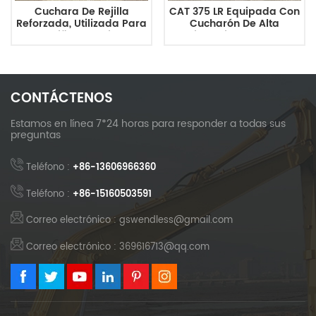
Cuchara De Rejilla
CAT 375 LR Equipada Con
Reforzada, Utilizada Para
Cucharón De Alta
Clasificar Y Cribar
Resistencia CAT 336 De
Materiales De
2,0 M³.
Demolición.
CONTÁCTENOS
Estamos en línea 7*24 horas para responder a todas sus
preguntas
Teléfono :
+86-13606966360
Teléfono :
+86-15160503591
Correo electrónico : gswendless@gmail.com
Correo electrónico : 369616713@qq.com