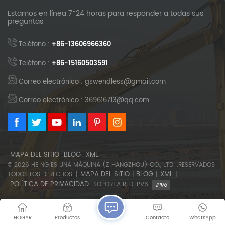
Estamos en línea 7*24 horas para responder a todas sus
preguntas
Teléfono :
+86-13606966360
Teléfono :
+86-15160503591
Correo electrónico : gswendless@gmail.com
Correo electrónico : 369616713@qq.com
MAPA DEL SITIO
BLOG
XML
© 2026 HE NG ES UNA MÁQUINA (Z HANGZHOU) CO., LTD. .RESERVADOS
MAPA DEL SITIO
BLOG
XML
TODOS LOS DERECHOS .|
|
|
|
POLÍTICA DE PRIVACIDAD
SOPORTA RED IPV6
HOGAR
Productos
Contacto
WhatsApp