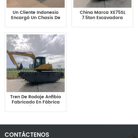
Un Cliente Indonesio
China Marca XE75SL
Encargó Un Chasis De
7.5ton Excavadora
Excavadora Anfibia
Anfibia Pontón
Totalmente Flotante
HX220
Tren De Rodaje Anfibio
Fabricado En Fábrica
Con Pontón Lateral Para
Excavadora
CONTÁCTENOS