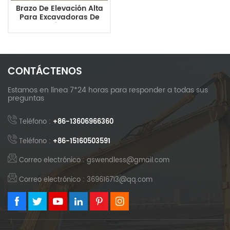
Brazo De Elevación Alta
Para Excavadoras De
Ruedas Xinyuan C120
CONTÁCTENOS
Estamos en línea 7*24 horas para responder a todas sus
preguntas
Teléfono :
+86-13606966360
Teléfono :
+86-15160503591
Correo electrónico : gswendless@gmail.com
Correo electrónico : 369616713@qq.com