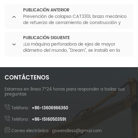
PUBLICACIÓN ANTERIOR
Prevención de colapso CAT330L brazo mecánico
de refuerzo de cerramiento de construcción y
terreno
PUBLICACIÓN SIGUIENTE
¡La máquina perforadora de ejes de mayor
diámetro del mundo, "Dream", se instaló en la
tienda Taobao "Xiaoxin", de propiedad estatal,
mostrando el encanto de la "fabricación
inteligente en China"!
CONTÁCTENOS
Estamos en línea 7*24 horas para responder a todas sus
preguntas
Teléfono :
+86-13606966360
Teléfono :
+86-15160503591
Correo electrónico : gswendless@gmail.com