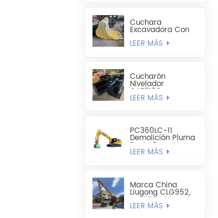
Mejorado De 19,8
M
Cuchara
Excavadora Con
Forma De
LEER MÁS
Cucharón
Alargado -
Cucharón Para
Minería
Cucharón
Nivelador
CAT312C
LEER MÁS
CAT320DL De 1200
Mm A 1300 Mm De
Ancho
PC360LC-11
Demolición Pluma
Recta Para Mayor
LEER MÁS
Alcance
Marca China
Liugong CLG952,
Modificación Del
LEER MÁS
Brazo De 52
Toneladas Y 22