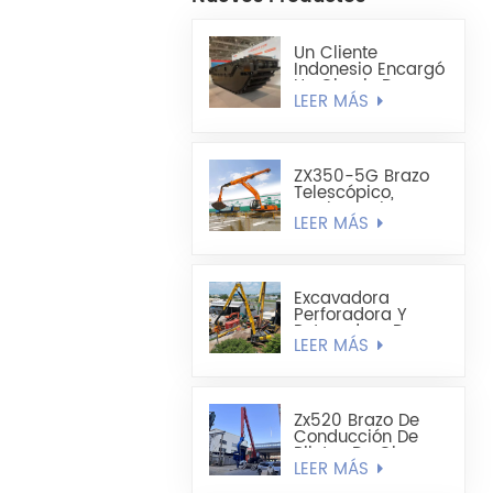
Un Cliente
Indonesio Encargó
Un Chasis De
LEER MÁS
Excavadora
Anfibia
Totalmente
Flotante HX220
ZX350-5G Brazo
Telescópico,
Cuchara Tipo
LEER MÁS
Concha Liviana De
1,8 Cúbicos Hecha
A Medida
Excavadora
Perforadora Y
Retenedora De
LEER MÁS
Pilotes De Chapa
De Acero Extra
Larga Sumitomo
SH490LHD 21M
Zx520 Brazo De
Conducción De
Pilotes De Chapa
LEER MÁS
De Acero En
Forma De U