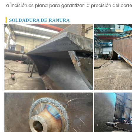
La incisión es plana para garantizar la precisión del cort
▎
SOLDADURA DE RANURA