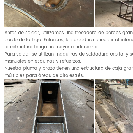
Antes de soldar, utilizamos una fresadora de bordes gran
borde de la hoja. Entonces, la soldadura puede ir al inte
la estructura tenga un mayor rendimiento.
Para soldar se utilizan máquinas de soldadura orbital y s
manuales en esquinas y refuerzos.
Nuestra pluma y brazo tienen una estructura de caja gra
múltiples para áreas de alto estrés.