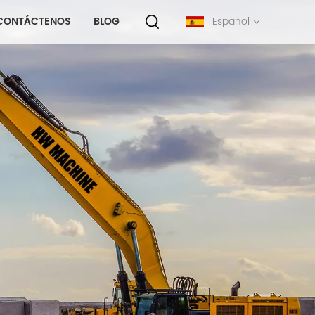
CONTÁCTENOS
BLOG
Español
English
français
русский
español
português
中文