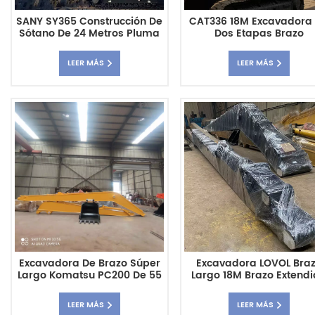
SANY SY365 Construcción De
CAT336 18M Excavadora
Sótano De 24 Metros Pluma
Dos Etapas Brazo
Y Brazo De Alcance Súper
Telescópico Excavación
Largo
Pozos De Subrasante
LEER MÁS
LEER MÁS
Excavadora De Brazo Súper
Excavadora LOVOL Bra
Largo Komatsu PC200 De 55
Largo 18M Brazo Extend
Pies
LEER MÁS
LEER MÁS