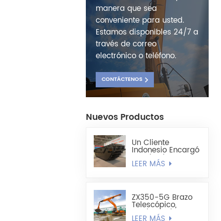
manera que sea
conveniente para usted.
Estamos disponibles 24/7 a
través de correo
electrónico o teléfono.
CONTÁCTENOS
Nuevos Productos
Un Cliente
Indonesio Encargó
Un Chasis De
LEER MÁS
Excavadora
Anfibia
Totalmente
Flotante HX220
ZX350-5G Brazo
Telescópico,
Cuchara Tipo
LEER MÁS
Concha Liviana De