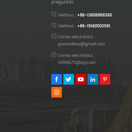
preguntas
Teléfono :
+86-13606966360
Teléfono :
+86-15160503591
Correo electrónico :
gswendless@gmail.com
Correo electrónico :
369616713@qq.com