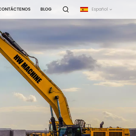
CONTÁCTENOS
BLOG
Español
English
français
русский
español
português
中文