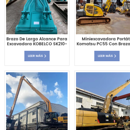
Brazo De Largo Alcance Para
Miniexcavadora Portáti
Excavadora KOBELCO SK210-
Komatsu PC55 Con Brazo
8 16M Agregar Tubo De
Largo Alcance De 8 M
Aceite Roto
LEER MÁS
LEER MÁS