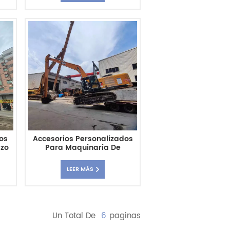
os
Accesorios Personalizados
azo
Para Maquinaria De
r
Construcción De Excavadora
Sobre Orugas De Brazo
LEER MÁS
Largo SANY SY365 18M
Un Total De
6
Paginas