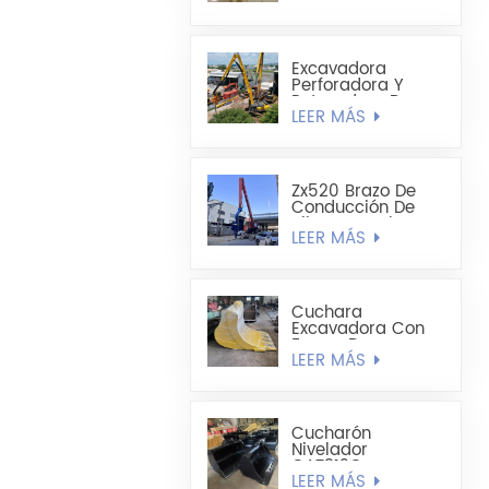
1,8 Cúbicos Hecha
A Medida
Excavadora
Perforadora Y
Retenedora De
LEER MÁS
Pilotes De Chapa
De Acero Extra
Larga Sumitomo
SH490LHD 21M
Zx520 Brazo De
Conducción De
Pilotes De Chapa
LEER MÁS
De Acero En
Forma De U
Mejorado De 19,8
M
Cuchara
Excavadora Con
Forma De
LEER MÁS
Cucharón
Alargado -
Cucharón Para
Minería
Cucharón
Nivelador
CAT312C
LEER MÁS
CAT320DL De 1200