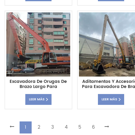
Excavadora De Orugas De
Aditamentos Y Accesori
Brazo Largo Para
Para Excavadora De Br
Maquinaria De Construcción
Súper Largo Caterpilla
Grande Doosan DH370 20m
CAT336D 25M
LEER MÁS
LEER MÁS
1
2
3
4
5
6