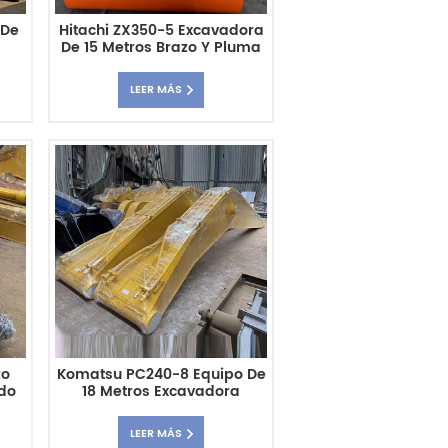
 De
Hitachi ZX350-5 Excavadora
De 15 Metros Brazo Y Pluma
 De
De Largo Alcance
LEER MÁS
zo
Komatsu PC240-8 Equipo De
ido
18 Metros Excavadora
Pesada Brazo Largo
LEER MÁS