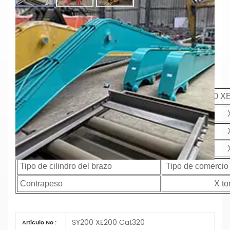
Precio Competitivo Brazo De Extensión
De Excavadora Brazo De Roca Para
Excavadora Brazo De Pilotaje
Materiales:Q355B
Parámetros principales
Modelo
SY200 XE
Longitud de la pluma
longitud del brazo
brazo de martillo
Tipo de cilindro del brazo
Tipo de comercio 
Contrapeso
X to
SY200 XE200 Cat320
Artículo No :