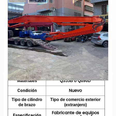
Excavadora De Brazo De Pilotaje
Personalizada, Pluma De Pilotaje De
Alta Resistencia Para Cimentación
ZX520
Parámetros principales
Modelo N°
ZX520
Tipo
Excavadora de pilotes
Longitud
Elegir
Materiales
Q355B o Q690D
Nuevo
Condición
Tipo de cilindro
Tipo de comercio exterior
de brazo
(extranjero)
Fabricante de equipos
Especificación