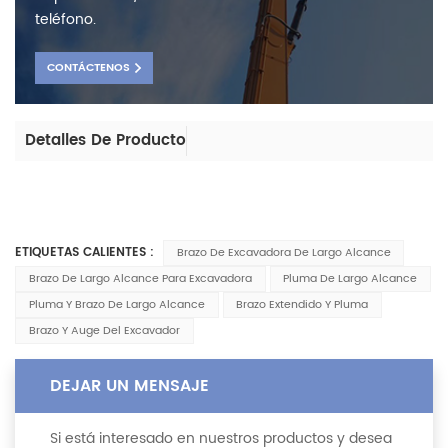
teléfono.
CONTÁCTENOS
Detalles De Producto
ETIQUETAS CALIENTES :
Brazo De Excavadora De Largo Alcance
Brazo De Largo Alcance Para Excavadora
Pluma De Largo Alcance
Pluma Y Brazo De Largo Alcance
Brazo Extendido Y Pluma
Brazo Y Auge Del Excavador
DEJAR UN MENSAJE
Si está interesado en nuestros productos y desea