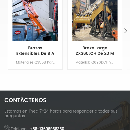
Brazos
Brazo Largo
Extensibles De 9 A
ZX360LCH De 20 M
14 Metros Para
Con Cuchara
Materiales:Q355B Par&aacute;metros principales Modelo CAT325-7 Longitud de la pluma XX Largo del brazo 9 Volumen del cuchar&oacute;n/m&sup3; 0,7 Contrapeso NO HAY NECESIDAD
Material: Q690DCilindro: Tamaño originalBoom: 11,37 MBrazo: 8,63 mCubo: 1,5 m³Imprimación/Recubrimiento: Imprimación rica en zinc aplicada mediante pulverización.
Brazo De
Niveladora Y
Excavadora Cat
Dientes De
325-7 Con
Cuchara
Capacidad De
Desmontables
Excavación
Mejorada
CONTÁCTENOS
Estamos en línea 7*24 horas para responder a todas sus
preguntas
Teléfono :
+86-13606966360