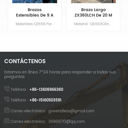
Brazos
Brazo Largo
Extensibles De 9 A
ZX360LCH De 20 M
14 Metros Para
Con Cuchara
Materiales:Q355B Par&aacute;metros principales Modelo CAT325-7 Longitud de la pluma XX Largo del brazo 9 Volumen del cuchar&oacute;n/m&sup3; 0,7 Contrapeso NO HAY NECESIDAD
Material: Q690DCilindro: Tamaño originalBoom: 11,37 MBrazo: 8,63 mCubo: 1,5 m³Imprimación/Recubrimiento: Imprimación rica en zinc aplicada mediante pulverización.
Brazo De
Niveladora Y
Excavadora Cat
Dientes De
325-7 Con
Cuchara
Capacidad De
Desmontables
Excavación
Mejorada
CONTÁCTENOS
Estamos en línea 7*24 horas para responder a todas sus
preguntas
Teléfono :
+86-13606966360
Teléfono :
+86-15160503591
Correo electrónico : gswendless@gmail.com
Correo electrónico : 369616713@qq.com