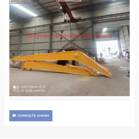
Brazo De Extensión De Excavadora De
Largo Alcance Para Excavadora
Materiales:Q355B
Parámetros principales
CAT320
Artículo No :
TT
Pago :
XIAMEN
Puerto de embarque :
20days
Tiempo de espera :
CONSULTA AHORA