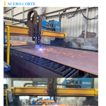
▎
ACERO
CORTE