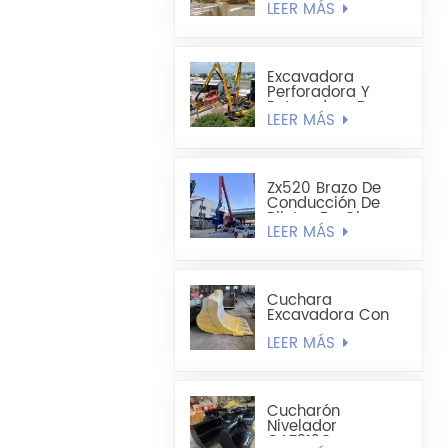
LEER MÁS
Concha Liviana De
1,8 Cúbicos Hecha
A Medida
Excavadora
Perforadora Y
Retenedora De
LEER MÁS
Pilotes De Chapa
De Acero Extra
Larga Sumitomo
SH490LHD 21M
Zx520 Brazo De
Conducción De
Pilotes De Chapa
LEER MÁS
De Acero En
Forma De U
Mejorado De 19,8
M
Cuchara
Excavadora Con
Forma De
LEER MÁS
Cucharón
Alargado -
Cucharón Para
Minería
Cucharón
Nivelador
CAT312C