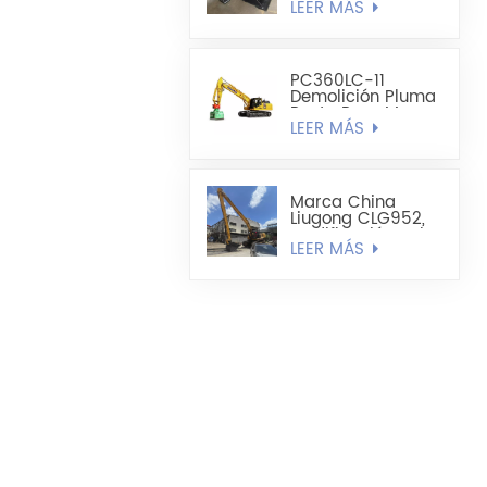
LEER MÁS
CAT320DL De 1200
Mm A 1300 Mm De
Ancho
PC360LC-11
Demolición Pluma
Recta Para Mayor
LEER MÁS
Alcance
Marca China
Liugong CLG952,
Modificación Del
LEER MÁS
Brazo De 52
Toneladas Y 22
Metros De Largo.