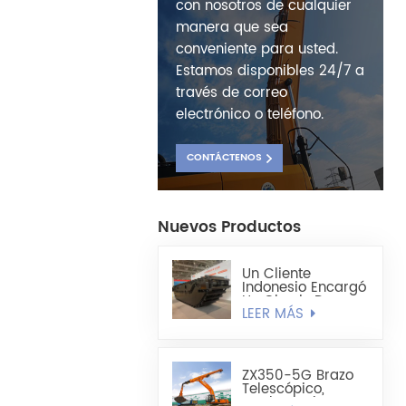
con nosotros de cualquier
manera que sea
conveniente para usted.
Estamos disponibles 24/7 a
través de correo
electrónico o teléfono.
CONTÁCTENOS
Nuevos Productos
Un Cliente
Indonesio Encargó
Un Chasis De
LEER MÁS
Excavadora
Anfibia
Totalmente
Flotante HX220
ZX350-5G Brazo
Telescópico,
Cuchara Tipo