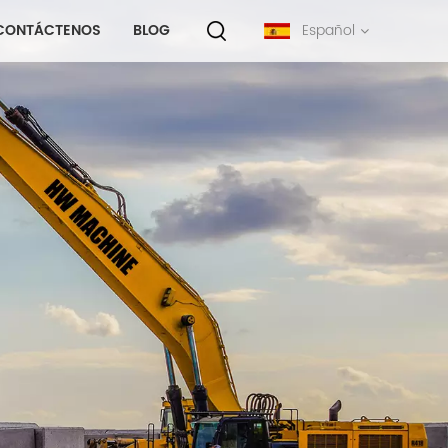
CONTÁCTENOS
BLOG
Español
English
français
русский
español
português
中文