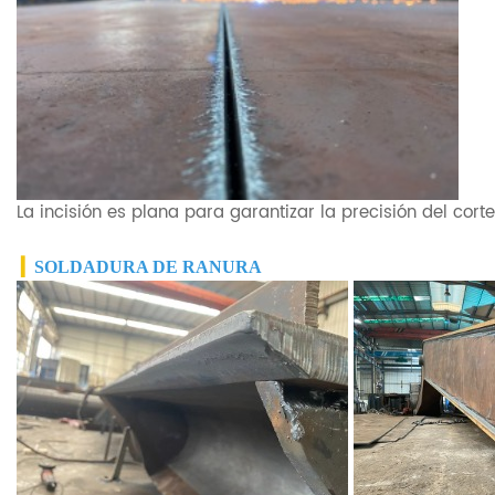
La incisión es plana para garantizar la precisión del cort
▎
SOLDADURA DE RANURA