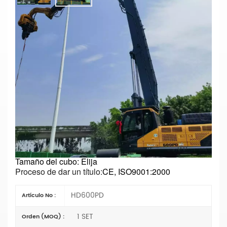
Brazo De Hinca De Pilotes Para
Excavadora HD600 De Alta Resistencia
Para Construcción De Cimientos
Parámetros principales
Modelo n.°: HD600PD
Tipo: Brazo excavador de pilotes
Longitud: Elige
Materiales:
Q355B o Q690D
Condición: Nuevo
Tipo de cilindro de brazo:
Tipo de comercio exterior
(extranjero)
Especificación: OEM
Tamaño del cubo: Elija
Proceso de dar un título:
CE, ISO9001:2000
HD600PD
Artículo No :
1 SET
Orden (MOQ) :