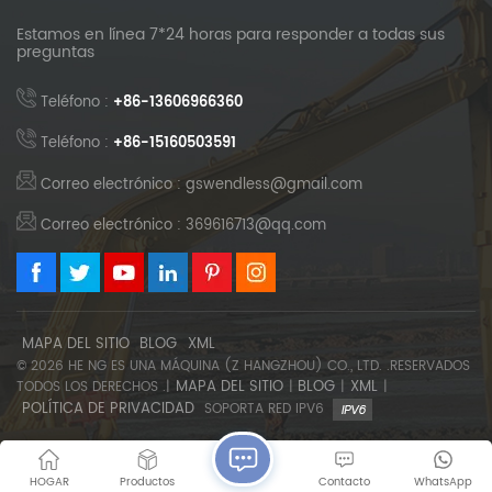
Estamos en línea 7*24 horas para responder a todas sus
preguntas
Teléfono :
+86-13606966360
Teléfono :
+86-15160503591
Correo electrónico : gswendless@gmail.com
Correo electrónico : 369616713@qq.com
MAPA DEL SITIO
BLOG
XML
© 2026 HE NG ES UNA MÁQUINA (Z HANGZHOU) CO., LTD. .RESERVADOS
MAPA DEL SITIO
BLOG
XML
TODOS LOS DERECHOS .|
|
|
|
POLÍTICA DE PRIVACIDAD
SOPORTA RED IPV6
HOGAR
Productos
Contacto
WhatsApp