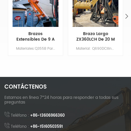
Brazos
Brazo Largo
Extensibles De 9 A
ZX360LCH De 20 M
14 Metros Para
Con Cuchara
Materiales:Q355B Par&aacute;metros principales Modelo CAT325-7 Longitud de la pluma XX Largo del brazo 9 Volumen del cuchar&oacute;n/m&sup3; 0,7 Contrapeso NO HAY NECESIDAD
Material: Q690DCilindro: Tamaño originalBoom: 11,37 MBrazo: 8,63 mCubo: 1,5 m³Imprimación/Recubrimiento: Imprimación rica en zinc aplicada mediante pulverización.
Brazo De
Niveladora Y
Excavadora Cat
Dientes De
325-7 Con
Cuchara
Capacidad De
Desmontables
Excavación
Mejorada
CONTÁCTENOS
Estamos en línea 7*24 horas para responder a todas sus
preguntas
Teléfono :
+86-13606966360
Teléfono :
+86-15160503591