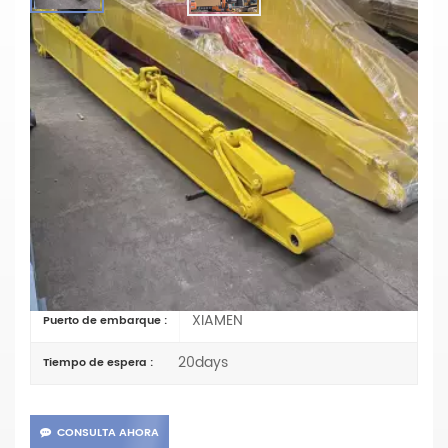
HENGWEI Personalización De Alta
Calidad Pluma De Excavadora De
Pluma Larga Pluma De Brazo De
Excavadora Larga De Largo Alcance
Materiales:Q355B
Parámetros principales
PC200
Artículo No :
TT
Pago :
XIAMEN
Puerto de embarque :
20days
Tiempo de espera :
CONSULTA AHORA