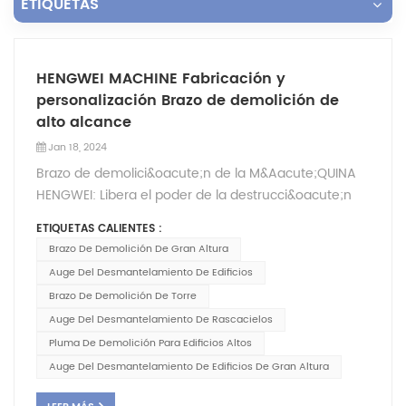
ETIQUETAS
HENGWEI MACHINE Fabricación y
personalización Brazo de demolición de
alto alcance
Jan 18, 2024
Brazo de demolici&oacute;n de la M&Aacute;QUINA
HENGWEI: Libera el poder de la destrucci&oacute;n
con facilidad&iquest;Necesita una soluci&oacute;n
ETIQUETAS CALIENTES :
innovadora para demoliciones de rascacielos?
Brazo De Demolición De Gran Altura
&iexcl;No busque m&aacute;s! Estamos orgullosos
Auge Del Desmantelamiento De Edificios
de presentar el brazo de demolici&oacute;n HENGWEI
Brazo De Demolición De Torre
MACHINE, un brazo extralargo especialmente
Auge Del Desmantelamiento De Rascacielos
dise&ntilde;ado para revolucionar el mundo de la
Pluma De Demolición Para Edificios Altos
demolici&oacute;n de edificios.Elaborado con
precisi&oacute;n y dise&ntilde;ado a la
Auge Del Desmantelamiento De Edificios De Gran Altura
perfecci&oacute;n, este brazo de demolici&oacute;n