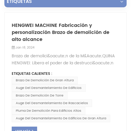
ETIQUETAS
HENGWEI MACHINE Fabricación y
personalización Brazo de demolición de
alto alcance
Jan 18, 2024
Brazo de demolici&oacute;n de la M&Aacute;QUINA
HENGWEI: Libera el poder de la destrucci&oacute;n
con facilidad&iquest;Necesita una soluci&oacute;n
ETIQUETAS CALIENTES :
innovadora para demoliciones de rascacielos?
Brazo De Demolición De Gran Altura
&iexcl;No busque m&aacute;s! Estamos orgullosos
Auge Del Desmantelamiento De Edificios
de presentar el brazo de demolici&oacute;n HENGWEI
Brazo De Demolición De Torre
MACHINE, un brazo extralargo especialmente
Auge Del Desmantelamiento De Rascacielos
dise&ntilde;ado para revolucionar el mundo de la
Pluma De Demolición Para Edificios Altos
demolici&oacute;n de edificios.Elaborado con
precisi&oacute;n y dise&ntilde;ado a la
Auge Del Desmantelamiento De Edificios De Gran Altura
perfecci&oacute;n, este brazo de demolici&oacute;n