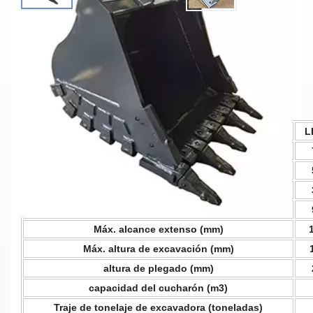
Xcavator ZX460 Cucharón Estándar
Tipo H Con Capacidad De 3 M3 Para
Movimiento De Tierras
Materiales: Q355B y NM400
Parámetros principales
MODELO
L
longitud del auge (mm)
longitud del brazo (mm)
Peso (kg)
Profundidad máxima de excavación (mm)
Máx. alcance extenso (mm)
Máx. altura de excavación (mm)
altura de plegado (mm)
capacidad del cucharón (m3)
Traje de tonelaje de excavadora (toneladas)