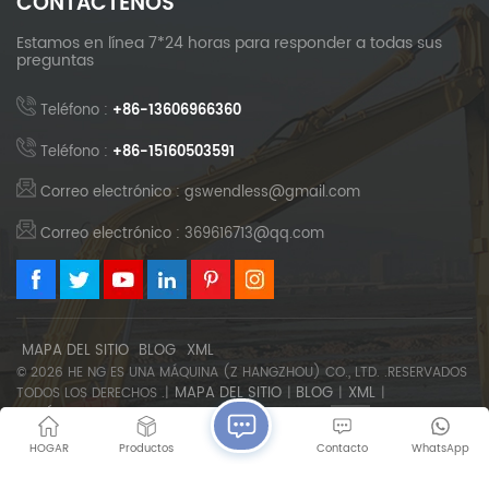
CONTÁCTENOS
Estamos en línea 7*24 horas para responder a todas sus
preguntas
Teléfono :
+86-13606966360
Teléfono :
+86-15160503591
Correo electrónico : gswendless@gmail.com
Correo electrónico : 369616713@qq.com
MAPA DEL SITIO
BLOG
XML
© 2026 HE NG ES UNA MÁQUINA (Z HANGZHOU) CO., LTD. .RESERVADOS
MAPA DEL SITIO
BLOG
XML
TODOS LOS DERECHOS .|
|
|
|
POLÍTICA DE PRIVACIDAD
SOPORTA RED IPV6
HOGAR
Productos
Contacto
WhatsApp