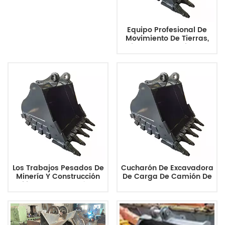
Equipo Profesional De
Movimiento De Tierras,
Diseño Personalizable,
Cuchara De Excavadora
Resistente De Alto
Rendimiento
Los Trabajos Pesados De
Cucharón De Excavadora
Minería Y Construcción
De Carga De Camión De
Utilizan Un Cucharón De
Acarreo Para
Excavadora Duradero Y
Construcción Y Minería
Resistente Al Desgaste
De 0,7 M3