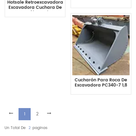
Hotsale Retroexcavadora
Para Roca De Excavadora
Excavadora Cuchara De
Excavación Cuchara
Limpia De 750 Mm De
Ancho
Cucharón Para Roca De
Excavadora PC340-7 1,8
M ^ 3 De Ancho 1500 Mm
1
2
Un Total De
2
Paginas