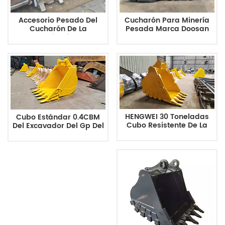
Accesorio Pesado Del
Cucharón Para Minería
Cucharón De La
Pesada Marca Doosan
Maquinaria De
De Corea Del Sur DX1000
Construcción Del Cubo
De 6,5 Metros Cúbicos
Del Excavador Pesado De
Hyundai R380HD
HENGWEI 30 Toneladas
Cubo Estándar 0.4CBM
Cubo Resistente De La
Del Excavador Del Gp Del
Roca Del Excavador De 20
Excavador Del Cubo De
Toneladas 1 - Cubo De La
La Roca Del Excavador De
Roca Del Excavador De
La Maquinaria Pesada
2,5 CBM En Venta