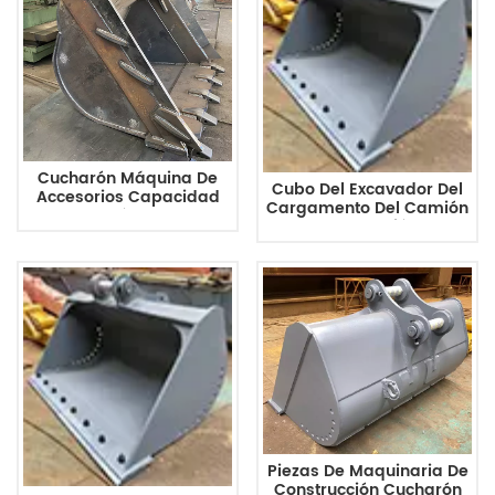
Cucharón Máquina De
Cubo Del Excavador Del
Accesorios Capacidad
Cargamento Del Camión
Del Cucharón 0,12 Carga
De La Construcción 0.4m3
Nominal 110 Kg Para
Para PC300 PC450
Minicargadora
Compacta Cargadora De
Cadenas ZX450
Piezas De Maquinaria De
Construcción Cucharón