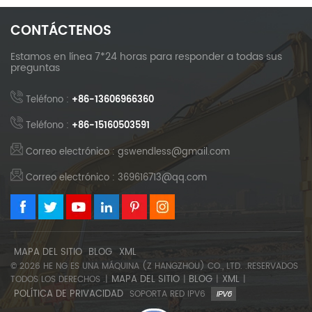
CONTÁCTENOS
Estamos en línea 7*24 horas para responder a todas sus
preguntas
Teléfono :
+86-13606966360
Teléfono :
+86-15160503591
Correo electrónico : gswendless@gmail.com
Correo electrónico : 369616713@qq.com
MAPA DEL SITIO
BLOG
XML
© 2026 HE NG ES UNA MÁQUINA (Z HANGZHOU) CO., LTD. .RESERVADOS
MAPA DEL SITIO
BLOG
XML
TODOS LOS DERECHOS .|
|
|
|
POLÍTICA DE PRIVACIDAD
SOPORTA RED IPV6