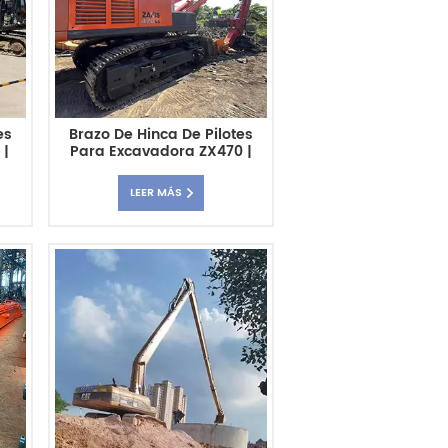
es
Brazo De Hinca De Pilotes
 |
Para Excavadora ZX470 |
e
Pluma De Hinca De Pilotes
Personalizada Y De Alta
LEER MÁS
Resistencia