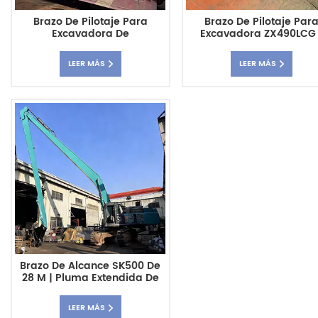
Brazo De Pilotaje Para
Brazo De Pilotaje Par
Excavadora De
Excavadora ZX490LCG 
Acoplamiento ZX450 | Pluma
Pluma De Pilotaje De Serv
De Hinca De Pilotes De
Pesado Con Centro D
LEER MÁS
LEER MÁS
Conexión Rápida
Gravedad Bajo
Brazo De Alcance SK500 De
28 M | Pluma Extendida De
Alta Resistencia Para
Excavadoras
LEER MÁS