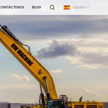
CONTÁCTENOS
BLOG
Español
English
français
русский
español
português
中文