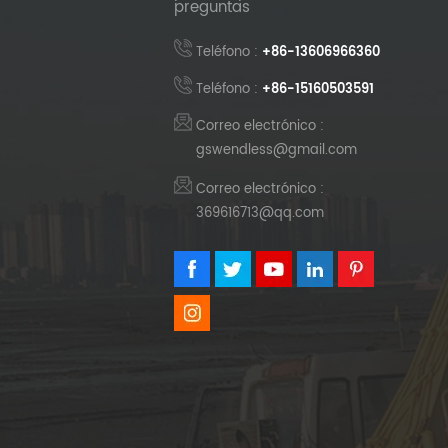
preguntas
Teléfono :
+86-13606966360
Teléfono :
+86-15160503591
Correo electrónico :
gswendless@gmail.com
Correo electrónico :
369616713@qq.com