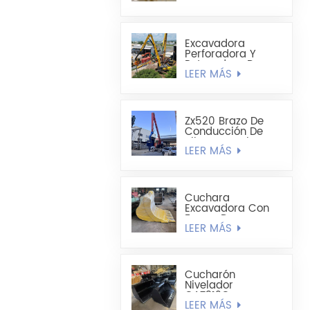
1,8 Cúbicos Hecha
A Medida
Excavadora
Perforadora Y
Retenedora De
LEER MÁS
Pilotes De Chapa
De Acero Extra
Larga Sumitomo
SH490LHD 21M
Zx520 Brazo De
Conducción De
Pilotes De Chapa
LEER MÁS
De Acero En
Forma De U
Mejorado De 19,8
M
Cuchara
Excavadora Con
Forma De
LEER MÁS
Cucharón
Alargado -
Cucharón Para
Minería
Cucharón
Nivelador
CAT312C
LEER MÁS
CAT320DL De 1200