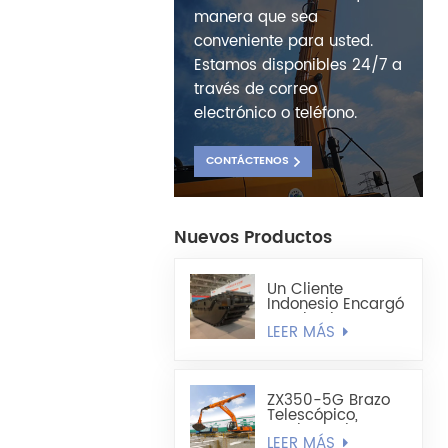
manera que sea
conveniente para usted.
Estamos disponibles 24/7 a
través de correo
electrónico o teléfono.
CONTÁCTENOS
Nuevos Productos
Un Cliente
Indonesio Encargó
Un Chasis De
LEER MÁS
Excavadora
Anfibia
Totalmente
Flotante HX220
ZX350-5G Brazo
Telescópico,
Cuchara Tipo
LEER MÁS
Concha Liviana De