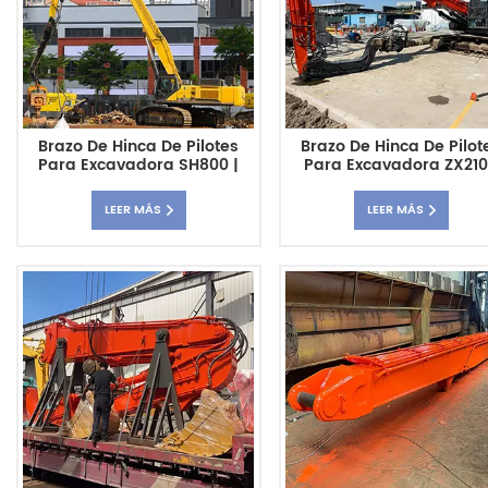
Brazo De Hinca De Pilotes
Brazo De Hinca De Pilot
Para Excavadora SH800 |
Para Excavadora ZX210
Pluma De Hinca De Pilotes
Accesorio De Pluma D
Personalizada De Alta
Hinca De Pilotes
LEER MÁS
LEER MÁS
Resistencia
Personalizado