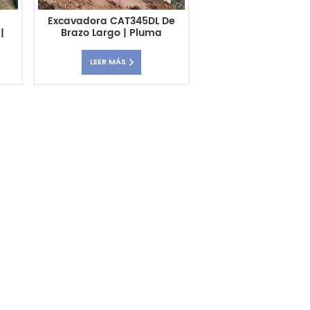
a
Excavadora CAT345DL De
|
Brazo Largo | Pluma
icio
Extendida De Alta
e
Resistencia Para
LEER MÁS
Excavaciones Profundas