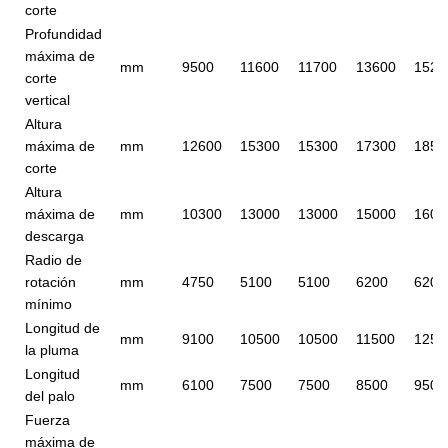
corte
Profundidad
máxima de
mm
9500
11600
11700
13600
1520
corte
vertical
Altura
máxima de
mm
12600
15300
15300
17300
1850
corte
Altura
máxima de
mm
10300
13000
13000
15000
1600
descarga
Radio de
rotación
mm
4750
5100
5100
6200
6200
mínimo
Longitud de
mm
9100
10500
10500
11500
1250
la pluma
Longitud
mm
6100
7500
7500
8500
9500
del palo
Fuerza
máxima de