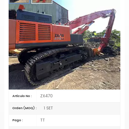
Brazo De Hinca De Pilotes Para
Excavadora ZX470 | Pluma De Hinca
De Pilotes Personalizada Y De Alta
Resistencia
Material: Q355B
Cilindro: Tamaño original
Auge: OEM
Brazo: OEM
Cubo: 0,4 CBM
Imprimación/Recubrimiento: Imprimación rica en zinc
recubierta por pulverización
ZX470
Artículo No :
1 SET
Orden (MOQ) :
TT
Pago :