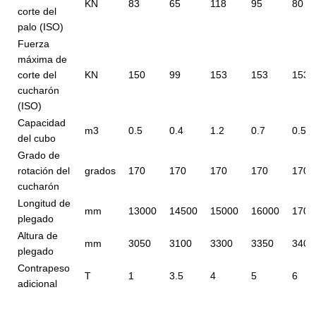
KN
83
65
118
95
80
corte del
palo (ISO)
Fuerza
máxima de
corte del
KN
150
99
153
153
153
cucharón
(ISO)
Capacidad
m3
0.5
0.4
1.2
0.7
0.5
del cubo
Grado de
rotación del
grados
170
170
170
170
170
cucharón
Longitud de
mm
13000
14500
15000
16000
1700
plegado
Altura de
mm
3050
3100
3300
3350
3400
plegado
Contrapeso
T
1
3.5
4
5
6
adicional