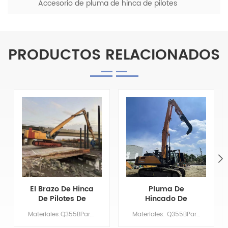
Accesorio de pluma de hinca de pilotes
personalizado
PRODUCTOS RELACIONADOS
El Brazo De Hinca
Pluma De
De Pilotes De
Hincado De
Excavadora De
Tablestacas De
Materiales:Q355BParámetros principalesModelogato350Longitud de la pluma9,6 milloneslongitud del brazo4,2 millonesbrazo de martilloXMTipo de cilindro del brazoTipo de comercio exterior (extranjero)ContrapesoX tonelada
Materiales: Q355BParámetros principalesModeloCX380CLongitud de la pluma10,5 MLongitud del brazo5 MTipo de cilindro de brazotipo de comercio exterior (extranjero)Contrapeso7 TONELADAS
13,5 Metros De
Acero En Forma