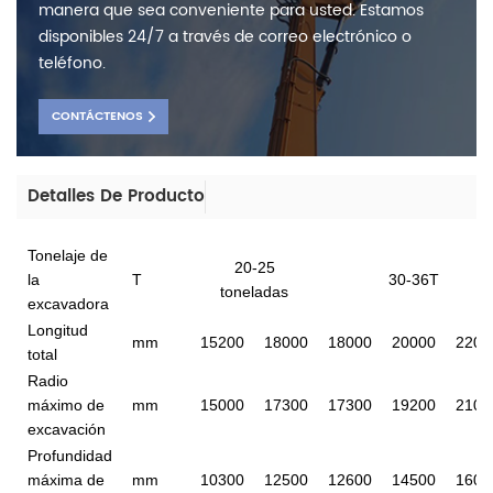
manera que sea conveniente para usted. Estamos
disponibles 24/7 a través de correo electrónico o
teléfono.
CONTÁCTENOS
Detalles De Producto
Tonelaje de
20-25
la
T
30-36T
toneladas
excavadora
Longitud
mm
15200
18000
18000
20000
2200
total
Radio
máximo de
mm
15000
17300
17300
19200
2100
excavación
Profundidad
máxima de
mm
10300
12500
12600
14500
1600