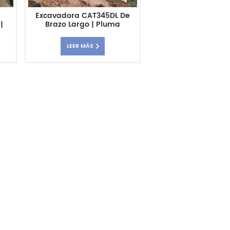
a
Excavadora CAT345DL De
|
Brazo Largo | Pluma
icio
Extendida De Alta
e
Resistencia Para
LEER MÁS
Excavaciones Profundas