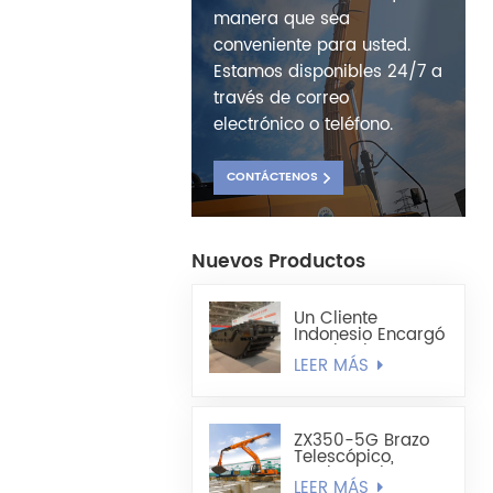
manera que sea
conveniente para usted.
Estamos disponibles 24/7 a
través de correo
electrónico o teléfono.
CONTÁCTENOS
Nuevos Productos
Un Cliente
Indonesio Encargó
Un Chasis De
LEER MÁS
Excavadora
Anfibia
Totalmente
Flotante HX220
ZX350-5G Brazo
Telescópico,
Cuchara Tipo
LEER MÁS
Concha Liviana De