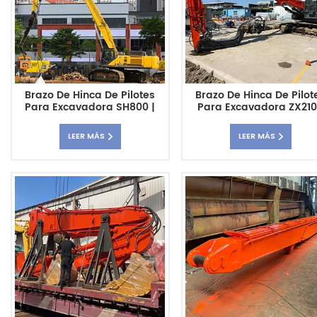
Brazo De Hinca De Pilotes
Brazo De Hinca De Pilot
Para Excavadora SH800 |
Para Excavadora ZX210
Pluma De Hinca De Pilotes
Accesorio De Pluma D
Personalizada De Alta
Hinca De Pilotes
LEER MÁS
LEER MÁS
Resistencia
Personalizado