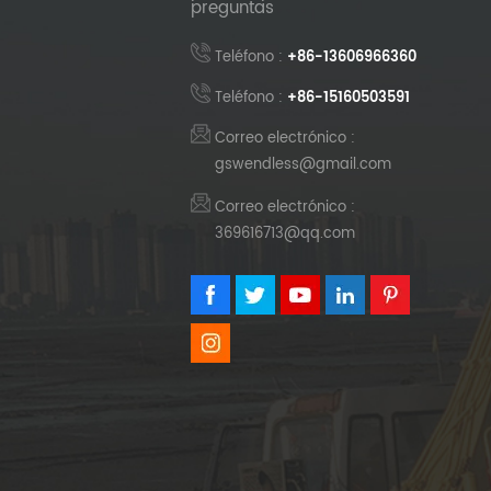
preguntas
Teléfono :
+86-13606966360
Teléfono :
+86-15160503591
Correo electrónico :
gswendless@gmail.com
Correo electrónico :
369616713@qq.com