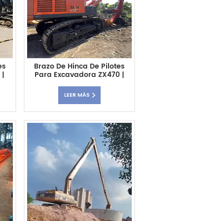
es
Brazo De Hinca De Pilotes
 |
Para Excavadora ZX470 |
e
Pluma De Hinca De Pilotes
Personalizada Y De Alta
LEER MÁS
Resistencia