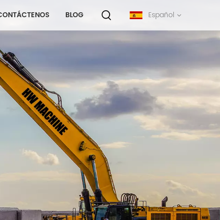
CONTÁCTENOS
BLOG
Español
English
français
русский
español
português
中文