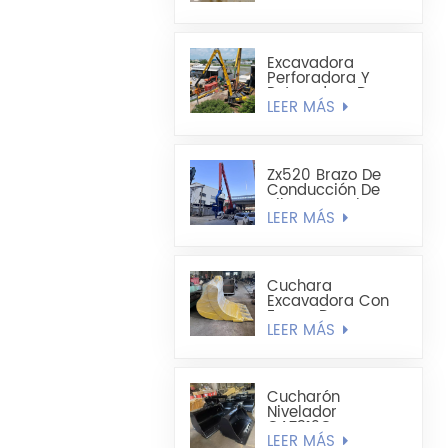
1,8 Cúbicos Hecha
A Medida
Excavadora
Perforadora Y
Retenedora De
LEER MÁS
Pilotes De Chapa
De Acero Extra
Larga Sumitomo
SH490LHD 21M
Zx520 Brazo De
Conducción De
Pilotes De Chapa
LEER MÁS
De Acero En
Forma De U
Mejorado De 19,8
M
Cuchara
Excavadora Con
Forma De
LEER MÁS
Cucharón
Alargado -
Cucharón Para
Minería
Cucharón
Nivelador
CAT312C
LEER MÁS
CAT320DL De 1200