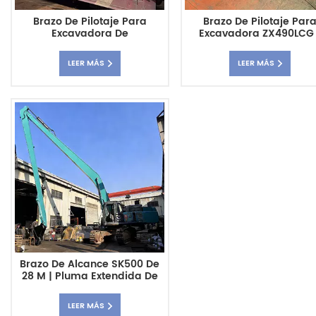
Brazo De Pilotaje Para
Brazo De Pilotaje Par
Excavadora De
Excavadora ZX490LCG 
Acoplamiento ZX450 | Pluma
Pluma De Pilotaje De Serv
De Hinca De Pilotes De
Pesado Con Centro D
LEER MÁS
LEER MÁS
Conexión Rápida
Gravedad Bajo
Brazo De Alcance SK500 De
28 M | Pluma Extendida De
Alta Resistencia Para
Excavadoras
LEER MÁS