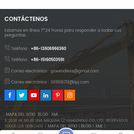
CONTÁCTENOS
Estamos en línea 7*24 horas para responder a todas sus
preguntas
Teléfono :
+86-13606966360
Teléfono :
+86-15160503591
Correo electrónico : gswendless@gmail.com
Correo electrónico : 369616713@qq.com
MAPA DEL SITIO
BLOG
XML
© 2026 HE NG ES UNA MÁQUINA (Z HANGZHOU) CO., LTD. .RESERVADOS
MAPA DEL SITIO
BLOG
XML
TODOS LOS DERECHOS .|
|
|
|
POLÍTICA DE PRIVACIDAD
SOPORTA RED IPV6