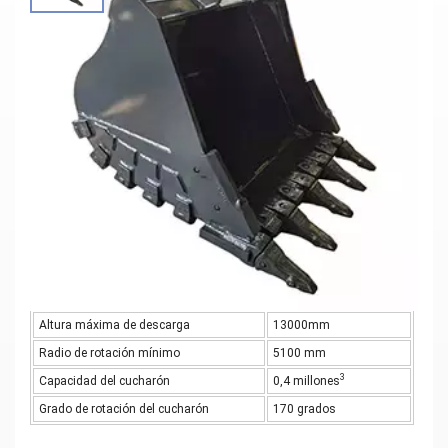
Equipo Profesional De Movimiento De
Tierras, Diseño Personalizable,
Cuchara De Excavadora Resistente De
Alto Rendimiento
Materiales: Q355B y NM400
Parámetros principales
Radio máximo de excavación
17300mm
Profundidad máxima de corte
12500 mm
Profundidad máxima de corte vertical
11600mm
Altura máxima de corte
15300mm
Altura máxima de descarga
13000mm
Radio de rotación mínimo
5100 mm
3
Capacidad del cucharón
0,4 millones
Grado de rotación del cucharón
170 grados