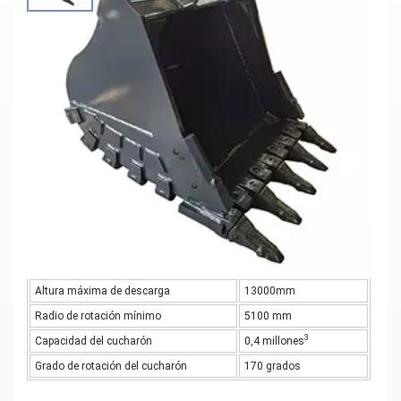
Los Trabajos Pesados De Minería Y
Construcción Utilizan Un Cucharón De
Excavadora Duradero Y Resistente Al
Desgaste
Materiales: Q355B y NM400
Parámetros principales
Radio máximo de excavación
17300mm
Profundidad máxima de corte
12500 mm
Profundidad máxima de corte vertical
11600mm
Altura máxima de corte
15300mm
Altura máxima de descarga
13000mm
Radio de rotación mínimo
5100 mm
3
Capacidad del cucharón
0,4 millones
Grado de rotación del cucharón
170 grados