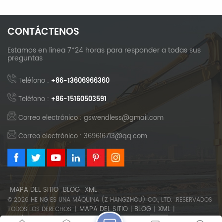
CONTÁCTENOS
Estamos en línea 7*24 horas para responder a todas sus
preguntas
Teléfono :
+86-13606966360
Teléfono :
+86-15160503591
Correo electrónico : gswendless@gmail.com
Correo electrónico : 369616713@qq.com
MAPA DEL SITIO
BLOG
XML
© 2026 HE NG ES UNA MÁQUINA (Z HANGZHOU) CO., LTD. .RESERVADOS
MAPA DEL SITIO
BLOG
XML
TODOS LOS DERECHOS .|
|
|
|
POLÍTICA DE PRIVACIDAD
SOPORTA RED IPV6