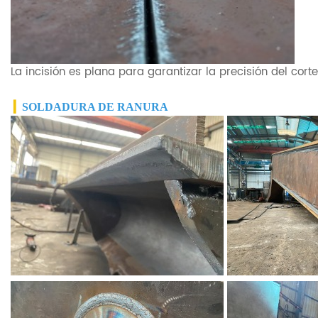
La incisión es plana para garantizar la precisión del cort
▎
SOLDADURA DE RANURA