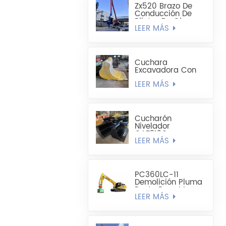
Zx520 Brazo De
Conducción De
Pilotes De Chapa
LEER MÁS
De Acero En
Forma De U
Mejorado De 19,8
M
Cuchara
Excavadora Con
Forma De
LEER MÁS
Cucharón
Alargado -
Cucharón Para
Minería
Cucharón
Nivelador
CAT312C
LEER MÁS
CAT320DL De 1200
Mm A 1300 Mm De
Ancho
PC360LC-11
Demolición Pluma
Recta Para Mayor
LEER MÁS
Alcance