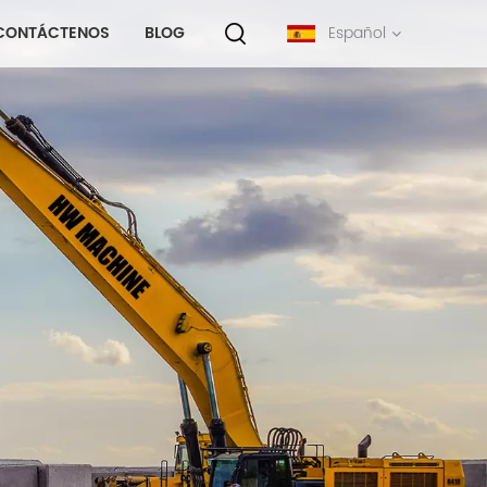
CONTÁCTENOS
BLOG
Español
English
français
русский
español
português
中文