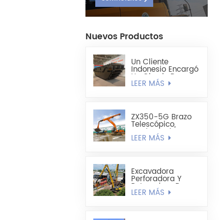
Nuevos Productos
Un Cliente
Indonesio Encargó
Un Chasis De
LEER MÁS
Excavadora
Anfibia
Totalmente
Flotante HX220
ZX350-5G Brazo
Telescópico,
Cuchara Tipo
LEER MÁS
Concha Liviana De
1,8 Cúbicos Hecha
A Medida
Excavadora
Perforadora Y
Retenedora De
LEER MÁS
Pilotes De Chapa
De Acero Extra
Larga Sumitomo
SH490LHD 21M