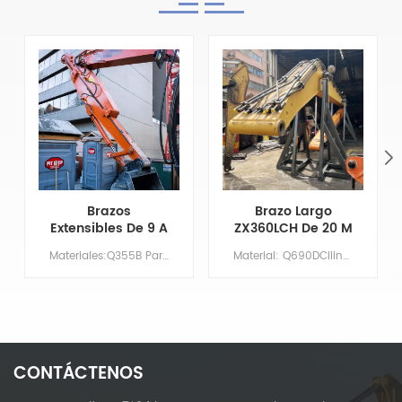
Brazos
Brazo Largo
Extensibles De 9 A
ZX360LCH De 20 M
14 Metros Para
Con Cuchara
Materiales:Q355B Par&aacute;metros principales Modelo CAT325-7 Longitud de la pluma XX Largo del brazo 9 Volumen del cuchar&oacute;n/m&sup3; 0,7 Contrapeso NO HAY NECESIDAD
Material: Q690DCilindro: Tamaño originalBoom: 11,37 MBrazo: 8,63 mCubo: 1,5 m³Imprimación/Recubrimiento: Imprimación rica en zinc aplicada mediante pulverización.
Brazo De
Niveladora Y
Excavadora Cat
Dientes De
325-7 Con
Cuchara
Capacidad De
Desmontables
Excavación
Mejorada
CONTÁCTENOS