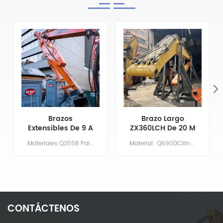
Brazos
Brazo Largo
Extensibles De 9 A
ZX360LCH De 20 M
14 Metros Para
Con Cuchara
Materiales:Q355B Par&aacute;metros principales Modelo CAT325-7 Longitud de la pluma XX Largo del brazo 9 Volumen del cuchar&oacute;n/m&sup3; 0,7 Contrapeso NO HAY NECESIDAD
Material: Q690DCilindro: Tamaño originalBoom: 11,37 MBrazo: 8,63 mCubo: 1,5 m³Imprimación/Recubrimiento: Imprimación rica en zinc aplicada mediante pulverización.
Brazo De
Niveladora Y
Excavadora Cat
Dientes De
325-7 Con
Cuchara
Capacidad De
Desmontables
Excavación
Mejorada
CONTÁCTENOS