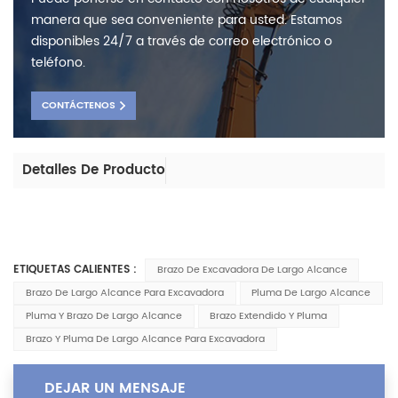
manera que sea conveniente para usted. Estamos
disponibles 24/7 a través de correo electrónico o
teléfono.
CONTÁCTENOS
Detalles De Producto
ETIQUETAS CALIENTES :
Brazo De Excavadora De Largo Alcance
Brazo De Largo Alcance Para Excavadora
Pluma De Largo Alcance
Pluma Y Brazo De Largo Alcance
Brazo Extendido Y Pluma
Brazo Y Pluma De Largo Alcance Para Excavadora
DEJAR UN MENSAJE